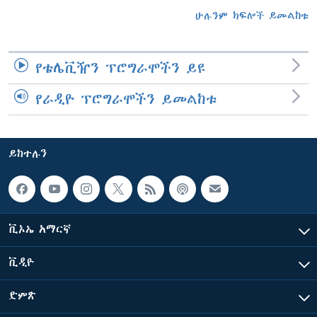
ሁሉንም ክፍሎች ይመልከቱ
የቴሌቪዥን ፕሮግራሞችን ይዩ
የራዲዮ ፕሮግራሞችን ይመልከቱ
ይከተሉን
ቪኦኤ አማርኛ
ቪዲዮ
ድምጽ