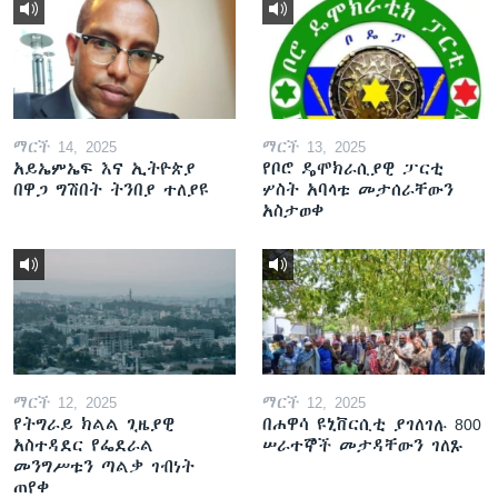
ማርች 14, 2025
ማርች 13, 2025
አይኤምኤፍ እና ኢትዮጵያ
የቦሮ ዴሞክራሲያዊ ፓርቲ
በዋጋ ግሽበት ትንበያ ተለያዩ
ሦስት አባላቱ መታሰራቸውን
አስታወቀ
ማርች 12, 2025
ማርች 12, 2025
የትግራይ ክልል ጊዜያዊ
በሐዋሳ ዩኒቨርሲቲ ያገለገሉ 800
አስተዳደር የፌደራል
ሠራተኞች መታዳቸውን ገለጹ
መንግሥቱን ጣልቃ ገብነት
ጠየቀ