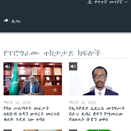
ቀጥተኛ መገናኛ
ቋንቋዎች
አጋሩ
የፕሮግራሙ ተከታታይ ክፍሎች
ማርች 14, 2025
ማርች 14, 2025
የባለ ሥልጣናት መፈታት
የኢትዮጵያ ፌደራል መንግሥት
ለደቡብ ሱዳን ውጥረት መርገብ
በዶ.ር ደብረ ጽዮን የሚመራው
ቁልፍ ጉዳይ ነው ተባለ
የህወሓት ቡድን ወቀሰ