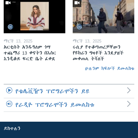
ማርች 13, 2025
ማርች 13, 2025
አርቲስት አንዱዓለም ጎሣ
ሩሲያ የተቆጣጠረቻቸውን
ተጨማሪ 13 ቀናትን በእስር
የዩክሬን ግዛቶች እንደያዘች
እንዲቆይ ፍርድ ቤት ፈቀደ
መቀጠል ትሻለች
ሁሉንም ክፍሎች ይመልከቱ
የቴሌቪዥን ፕሮግራሞችን ይዩ
የራዲዮ ፕሮግራሞችን ይመልከቱ
ይከተሉን