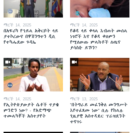
ማርች 14, 2025
ማርች 14, 2025
በአፍሪካ የኅይል አቅርቦት ላይ
የቆዳ ላይ ቀላል እብጠት መሰል
ያተኮረውና በዋሽንግተን ዲሲ
ነገሮች እና የቆዳ ቀለምን
የተካሔደው ጉባኤ
የሚለውጡ ምልክቶች ለጤና
ያሳስቡ ይኾን?
ማርች 14, 2025
ማርች 13, 2025
የኢትዮጵያውያት ሴቶች ጥያቄ
"በትግራይ መፈንቅለ መንግሥት
ምንድን ነው? - የአድማጭ
እየተፈጸመ ነው" ሲሉ የክልሉ
ተመልካቾች አስተያየት
ጊዜያዊ አስተዳደር ፕሬዝደንት
ተናገሩ