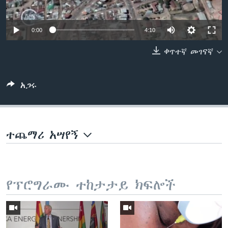
0:00
4:10
ቋንቋዎች
ቀጥተኛ መገናኛ
አጋሩ
ተጨማሪ አሣየኝ
የፕሮግራሙ ተከታታይ ክፍሎች