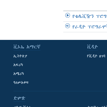
የቴሌቪዥን ፕሮግ
የራዲዮ ፕሮግራሞ
ቪኦኤ አማርኛ
ቪዲዮ
ኢትዮጵያ
የቪዲዮ ዘገባ
አፍሪካ
አሜሪካ
ዓለምአቀፍ
ድምጽ