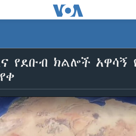
እና የደቡብ ክልሎች አዋሳኝ
የቀ