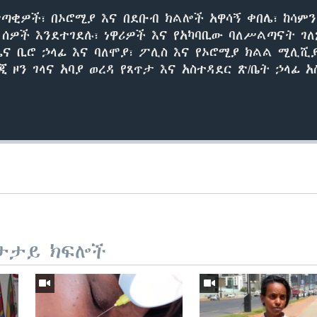
ታጣቂዎች፣ በኦሮሚያ እና በደቡብ ክልሎች አዋሳኝ ቀበሌ፣ ከሳም
 ሰዎች እንደተገደሉ፣ ነዋሪዎች እና የአካባቢው ባለሥልጣናት ገ
ና ቢሮ ኃላፊ እና ባለሞያ፣ ፖሊስ እና የኦሮሚያ ክልል ሚሊሺያ
ጂ ዞን ገላና አባያ ወረዳ የጸጥታ እና አስተዳደር ጽ/ቤት ኃላፊ 
ታታይ ክፍሎች