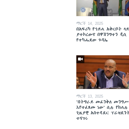
ማርች 14, 2025
በአፍሪካ የኅይል አቅርቦት ላ
ያተኮረውና በዋሽንግተን ዲሲ
የተካሔደው ጉባኤ
ማርች 13, 2025
"በትግራይ መፈንቅለ መንግሥ
እየተፈጸመ ነው" ሲሉ የክልሉ
ጊዜያዊ አስተዳደር ፕሬዝደን
ተናገሩ