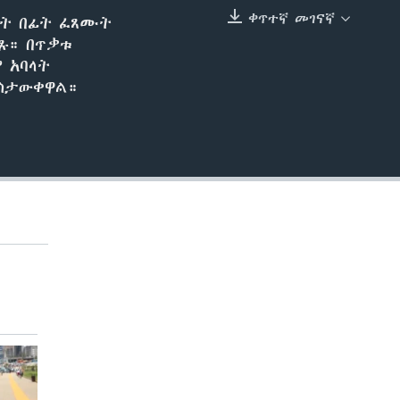
ቀጥተኛ መገናኛ
ንት በፊት ፈጸሙት
EMBED
ለጹ። በጥቃቱ
 አባላት
አስታውቀዋል።