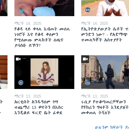
ማርች 14, 2025
ማርች 14, 2025
ይ
የቆዳ ላይ ቀላል እብጠት መሰል
የኢትዮጵያውያት ሴቶች ጥ
ነገሮች እና የቆዳ ቀለምን
ምንድን ነው? - የአድማጭ
የሚለውጡ ምልክቶች ለጤና
ተመልካቾች አስተያየት
ያሳስቡ ይኾን?
ማርች 13, 2025
ማርች 13, 2025
ት
አርቲስት አንዱዓለም ጎሣ
ሩሲያ የተቆጣጠረቻቸውን
ተጨማሪ 13 ቀናትን በእስር
የዩክሬን ግዛቶች እንደያዘች
ት
እንዲቆይ ፍርድ ቤት ፈቀደ
መቀጠል ትሻለች
ሁሉንም ክፍሎች ይ