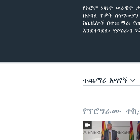
የኦሮሞ ነጻነት ሠራዊት 
በተባለ ጥቃት ሰላማውያን
ከሲቪሎች በተጨማሪ፣ የጤ
እንደተገደሉ፣ የምዕራብ ጉ
ተጨማሪ አሣየኝ
የፕሮግራሙ ተከ