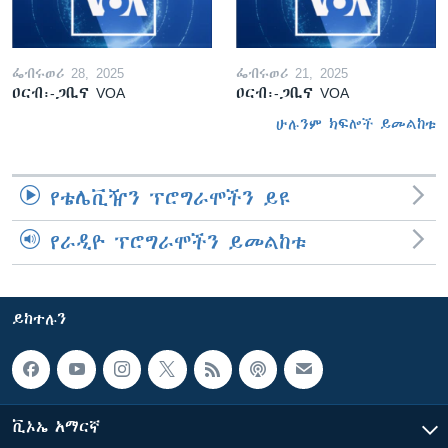
ፌብሩወሪ 28, 2025
ፌብሩወሪ 21, 2025
ዐርብ፡-ጋቢና VOA
ዐርብ፡-ጋቢና VOA
ሁሉንም ክፍሎች ይመልከቱ
የቴሌቪዥን ፕሮግራሞችን ይዩ
የራዲዮ ፕሮግራሞችን ይመልከቱ
ይከተሉን
ቪኦኤ አማርኛ