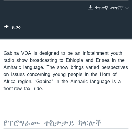
ቀጥተኛ መገናኛ
ቋንቋዎች
አጋሩ
Gabina VOA is designed to be an infotainment youth
radio show broadcasting to Ethiopia and Eritrea in the
Amharic language. The show brings varied perspectives
on issues concerning young people in the Horn of
Africa region. “Gabina” in the Amharic language is a
front-row taxi ride.
የፕሮግራሙ ተከታታይ ክፍሎች