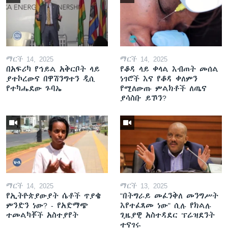
ማርች 14, 2025
ማርች 14, 2025
በአፍሪካ የኅይል አቅርቦት ላይ
የቆዳ ላይ ቀላል እብጠት መሰል
ያተኮረውና በዋሽንግተን ዲሲ
ነገሮች እና የቆዳ ቀለምን
የተካሔደው ጉባኤ
የሚለውጡ ምልክቶች ለጤና
ያሳስቡ ይኾን?
ማርች 14, 2025
ማርች 13, 2025
የኢትዮጵያውያት ሴቶች ጥያቄ
"በትግራይ መፈንቅለ መንግሥት
ምንድን ነው? - የአድማጭ
እየተፈጸመ ነው" ሲሉ የክልሉ
ተመልካቾች አስተያየት
ጊዜያዊ አስተዳደር ፕሬዝደንት
ተናገሩ