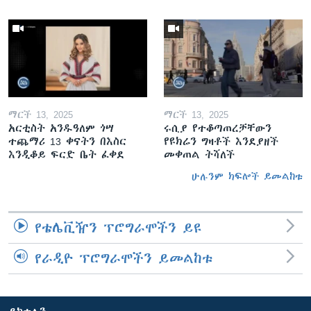
ማርች 13, 2025
ማርች 13, 2025
አርቲስት አንዱዓለም ጎሣ
ሩሲያ የተቆጣጠረቻቸውን
ተጨማሪ 13 ቀናትን በእስር
የዩክሬን ግዛቶች እንደያዘች
እንዲቆይ ፍርድ ቤት ፈቀደ
መቀጠል ትሻለች
ሁሉንም ክፍሎች ይመልከቱ
የቴሌቪዥን ፕሮግራሞችን ይዩ
የራዲዮ ፕሮግራሞችን ይመልከቱ