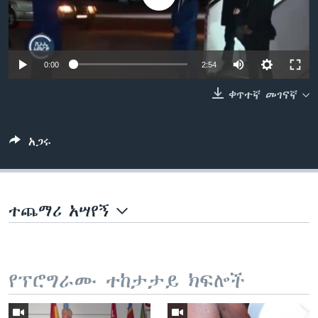
ቋንቋዎች
0:00
2:54
ቀጥተኛ መገናኛ
አጋሩ
ተጨማሪ አሣየኝ
የፕሮግራሙ ተከታታይ ክፍሎች