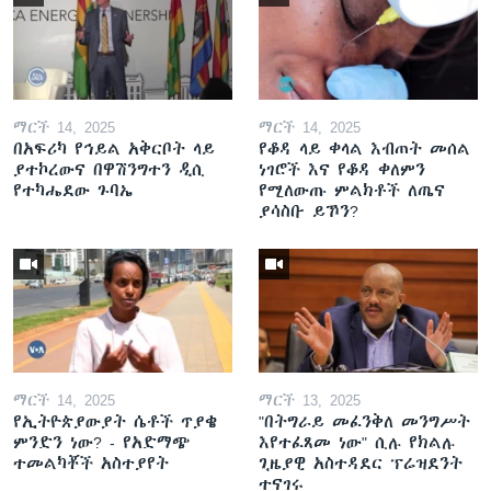
ማርች 14, 2025
ማርች 14, 2025
በአፍሪካ የኅይል አቅርቦት ላይ
የቆዳ ላይ ቀላል እብጠት መሰል
ያተኮረውና በዋሽንግተን ዲሲ
ነገሮች እና የቆዳ ቀለምን
የተካሔደው ጉባኤ
የሚለውጡ ምልክቶች ለጤና
ያሳስቡ ይኾን?
ማርች 14, 2025
ማርች 13, 2025
የኢትዮጵያውያት ሴቶች ጥያቄ
"በትግራይ መፈንቅለ መንግሥት
ምንድን ነው? - የአድማጭ
እየተፈጸመ ነው" ሲሉ የክልሉ
ተመልካቾች አስተያየት
ጊዜያዊ አስተዳደር ፕሬዝደንት
ተናገሩ