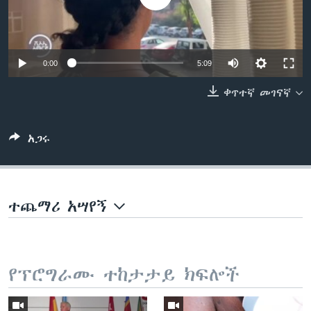
ቋንቋዎች
0:00
5:09
ቀጥተኛ መገናኛ
አጋሩ
ተጨማሪ አሣየኝ
የፕሮግራሙ ተከታታይ ክፍሎች