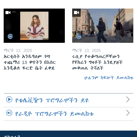
ማርች 13, 2025
ማርች 13, 2025
አርቲስት አንዱዓለም ጎሣ
ሩሲያ የተቆጣጠረቻቸውን
ተጨማሪ 13 ቀናትን በእስር
የዩክሬን ግዛቶች እንደያዘች
እንዲቆይ ፍርድ ቤት ፈቀደ
መቀጠል ትሻለች
ሁሉንም ክፍሎች ይመልከቱ
የቴሌቪዥን ፕሮግራሞችን ይዩ
የራዲዮ ፕሮግራሞችን ይመልከቱ