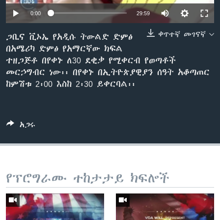
0:00
29:59
ቀጥተኛ መገናኛ
ቋንቋዎች
ጋቢና ቪኦኤ የአዲሱ ትውልድ ድምፅ
በአሜሪካ ድምፅ የአማርኛው ክፍል
ተዘጋጅቶ በየቀኑ ለ30 ደቂቃ የሚቀርብ የወጣቶች
መርኃግብር ነው፡፡ በየቀኑ በኢትዮጵያዊያን ሰዓት አቆጣጠር
ከምሽቱ 2፡00 እስከ 2፡30 ይቀርባል፡፡
አጋሩ
የፕሮግራሙ ተከታታይ ክፍሎች