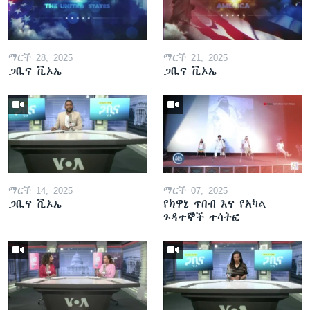
ማርች 28, 2025
ማርች 21, 2025
ጋቢና ቪኦኤ
ጋቢና ቪኦኤ
ማርች 14, 2025
ማርች 07, 2025
ጋቢና ቪኦኤ
የክዋኔ ጥበብ እና የአካል
ጉዳተኞች ተሳትፎ