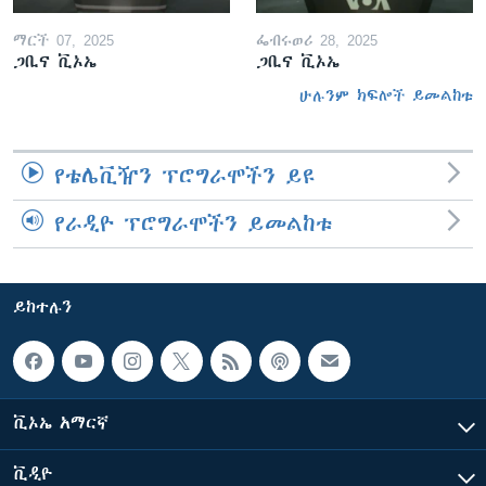
ማርች 07, 2025
ፌብሩወሪ 28, 2025
ጋቢና ቪኦኤ
ጋቢና ቪኦኤ
ሁሉንም ክፍሎች ይመልከቱ
የቴሌቪዥን ፕሮግራሞችን ይዩ
የራዲዮ ፕሮግራሞችን ይመልከቱ
ይከተሉን
ቪኦኤ አማርኛ
ቪዲዮ