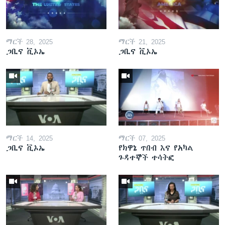
ማርች 28, 2025
ማርች 21, 2025
ጋቢና ቪኦኤ
ጋቢና ቪኦኤ
ማርች 14, 2025
ማርች 07, 2025
ጋቢና ቪኦኤ
የክዋኔ ጥበብ እና የአካል
ጉዳተኞች ተሳትፎ