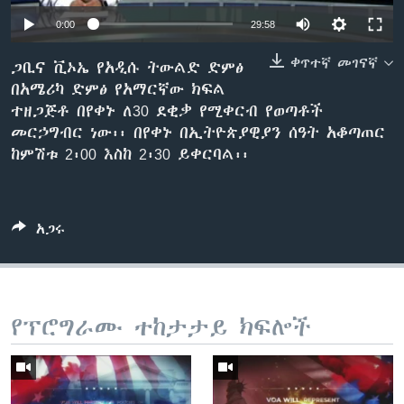
0:00
29:58
ቀጥተኛ መገናኛ
ቋንቋዎች
ጋቢና ቪኦኤ የአዲሱ ትውልድ ድምፅ
በአሜሪካ ድምፅ የአማርኛው ክፍል
ተዘጋጅቶ በየቀኑ ለ30 ደቂቃ የሚቀርብ የወጣቶች
መርኃግብር ነው፡፡ በየቀኑ በኢትዮጵያዊያን ሰዓት አቆጣጠር
ከምሽቱ 2፡00 እስከ 2፡30 ይቀርባል፡፡
አጋሩ
የፕሮግራሙ ተከታታይ ክፍሎች