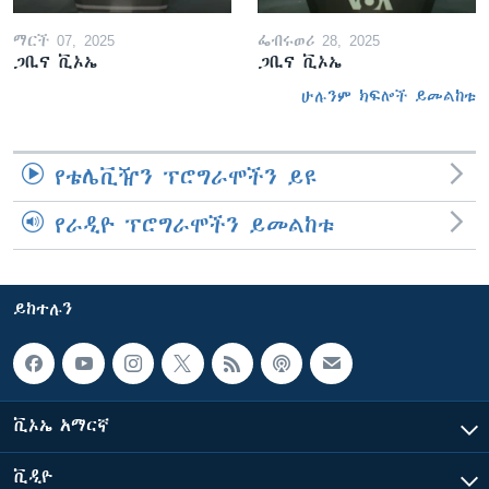
ማርች 07, 2025
ፌብሩወሪ 28, 2025
ጋቢና ቪኦኤ
ጋቢና ቪኦኤ
ሁሉንም ክፍሎች ይመልከቱ
የቴሌቪዥን ፕሮግራሞችን ይዩ
የራዲዮ ፕሮግራሞችን ይመልከቱ
ይከተሉን
ቪኦኤ አማርኛ
ቪዲዮ