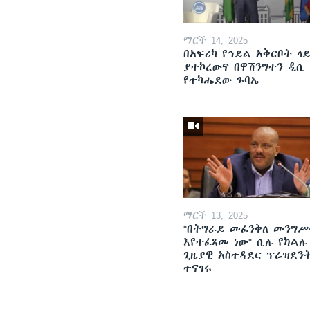
ማርች 14, 2025
በአፍሪካ የኅይል አቅርቦት ላ
ያተኮረውና በዋሽንግተን ዲሲ
የተካሔደው ጉባኤ
ማርች 13, 2025
"በትግራይ መፈንቅለ መንግሥ
እየተፈጸመ ነው" ሲሉ የክልሉ
ጊዜያዊ አስተዳደር ፕሬዝደን
ተናገሩ