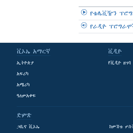
የቴሌቪዥን ፕሮግ
የራዲዮ ፕሮግራሞ
ቪኦኤ አማርኛ
ቪዲዮ
ኢትዮጵያ
የቪዲዮ ዘገባ
አፍሪካ
አሜሪካ
ዓለምአቀፍ
ድምጽ
ጋቢና ቪኦኤ
ከምሽቱ ሦስ