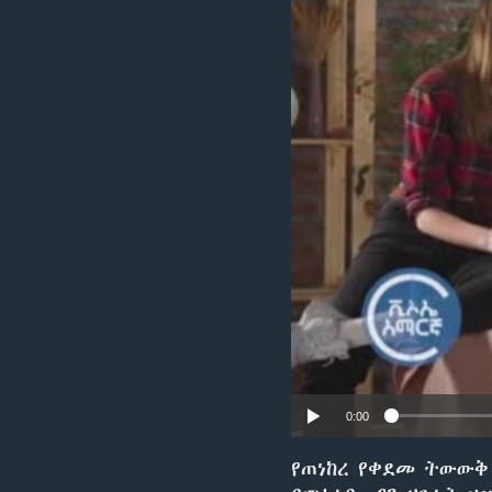
0:00
የጠነከረ የቀደመ ትውውቅ 