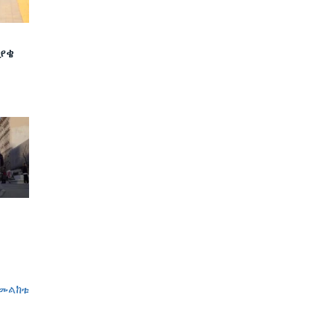
ያቄ
መልከቱ