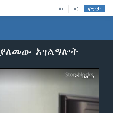
ቀጥታ
 ያለመው አገልግሎት
EMBED