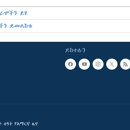
ራሞችን ይዩ
ችን ይመልከቱ
ይከተሉን
ት ሰዓት የአማርኛ ዜና