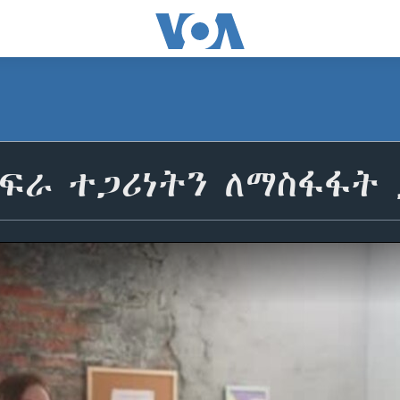
ስፍራ ተጋሪነትን ለማስፋፋት