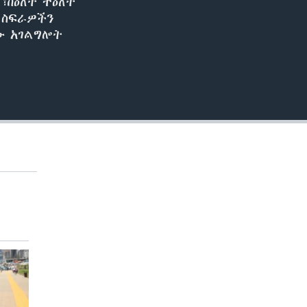
፣ከዕለት ተዕለት
 ስፍራዎችን
ው አገልግሎት