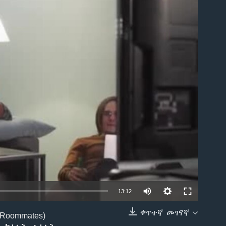
able
13:12
ቀጥተኛ መገናኛ
oommates)
EMBED