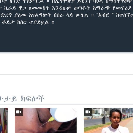
ቦች ዘንድ ተለምዷል ። በኢትዮጵያ ይሄንን ባህል በማስተዋወቅ 
ት ኪራይ ዋጋ ለመመከት እንዲሁም ወጣቶች አማራጭ የመኖሪያ
ማድረግ ያለመ አገልግሎት በስራ ላይ ውሏል ። "አብሮ " ከተሰኘ
 ቆይታ ከስር ተያይዟል ።
ታታይ ክፍሎች