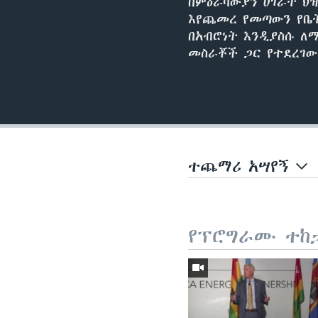
በምዕራባውያን ሀገራት ህዝ
እየጨመረ የመጣውን የቤ
በአብሮነት እንዲያስሱ ለ
መስራቾች ጋር የተደረገው
ተጨማሪ አሣየኝ
የፕሮግራሙ ተከ