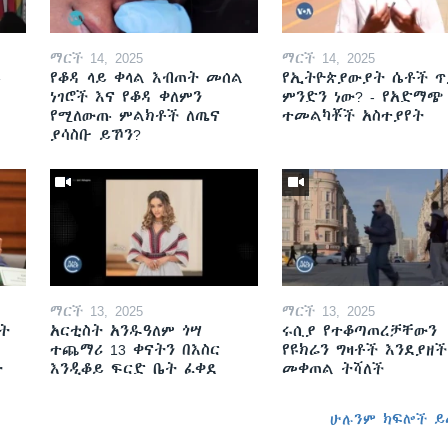
ማርች 14, 2025
ማርች 14, 2025
ይ
የቆዳ ላይ ቀላል እብጠት መሰል
የኢትዮጵያውያት ሴቶች ጥ
ነገሮች እና የቆዳ ቀለምን
ምንድን ነው? - የአድማጭ
የሚለውጡ ምልክቶች ለጤና
ተመልካቾች አስተያየት
ያሳስቡ ይኾን?
ማርች 13, 2025
ማርች 13, 2025
ት
አርቲስት አንዱዓለም ጎሣ
ሩሲያ የተቆጣጠረቻቸውን
ተጨማሪ 13 ቀናትን በእስር
የዩክሬን ግዛቶች እንደያዘች
ት
እንዲቆይ ፍርድ ቤት ፈቀደ
መቀጠል ትሻለች
ሁሉንም ክፍሎች ይ