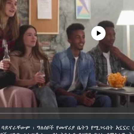
No media source currently avail
ባይኖራቸውም ፣ ግለሰቦች የመኖሪያ ቤትን የሚጋሩበት አኗኗር (R