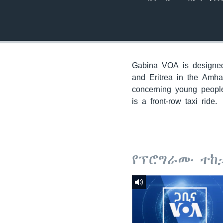
Gabina VOA is designed 
and Eritrea in the Amha
concerning young people
is a front-row taxi ride.
የፕሮግራሙ ተከ