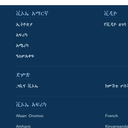
ቪኦኤ አማርኛ
ቪዲዮ
ኢትዮጵያ
የቪዲዮ ዘገባ
አፍሪካ
አሜሪካ
ዓለምአቀፍ
ድምጽ
ጋቢና ቪኦኤ
ከምሽቱ ሦስ
ቪኦኤ አፍሪካ
Afaan Oromoo
French
Amharic
Kinyarwand