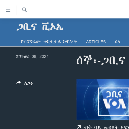
በቀላሉ
የመሥሪያ
ማገናኛዎች
ፈልግ
ጋቢና ቪኦኤ
ዜና
ወደ
ኑሮ በጤንነት
ኢትዮጵያ
ዋናው
የፕሮግራሙ ተከታታይ ክፍሎች
ARTICLES
ስለ…
ይዘት
ጋቢና ቪኦኤ
አፍሪካ
እለፍ
ጃንዩወሪ 08, 2024
ሰኞ፡-ጋቢና
ከምሽቱ ሦስት ሰዓት የአማርኛ ዜና
ዓለምአቀፍ
ወደ
ዋናው
ቪዲዮ
አሜሪካ
ይዘት
የፎቶ መድብሎች
መካከለኛው ምሥራቅ
እለፍ
አጋሩ
ወደ
ክምችት
ዋናው
ይዘት
እለፍ
ብቅ ባይ መስኮት የ