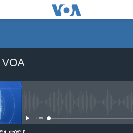
SUBSCRIBE
 VOA
ይድረሰኝ / ይላክልኝ
No media source currently avail
0:00
ድምፅ መስምያ