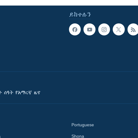
ይከተሉን
ት ሰዓት የአማርኛ ዜና
Portuguese
a
Shona