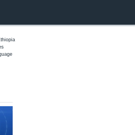
EMBED
thiopia
es
nguage