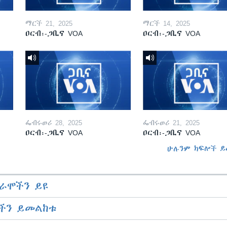
ማርች 21, 2025
ማርች 14, 2025
ዐርብ፡-ጋቢና VOA
ዐርብ፡-ጋቢና VOA
ፌብሩወሪ 28, 2025
ፌብሩወሪ 21, 2025
ዐርብ፡-ጋቢና VOA
ዐርብ፡-ጋቢና VOA
ሁሉንም ክፍሎች ይ
ራሞችን ይዩ
ችን ይመልከቱ