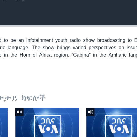
to be an infotainment youth radio show broadcasting to E
ric language. The show brings varied perspectives on issu
 in the Horn of Africa region. “Gabina” in the Amharic la
ታታይ ክፍሎች