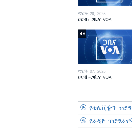
ማርች 28, 2025
ዐርብ፡-ጋቢና VOA
ማርች 07, 2025
ዐርብ፡-ጋቢና VOA
የቴሌቪዥን ፕሮግ
የራዲዮ ፕሮግራሞ