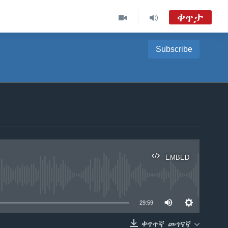
ቀጥታ
Subscribe
ከምሽቱ 3:00 የአማርኛ ዜና
TVMC09
ሐሙስ፡-ከምሽቱ ሦስት ሰዓት የአማርኛ ዜና
VOA Amharic Audio Tube
EMBED
able
29:59
ቀጥተኛ መገናኛ