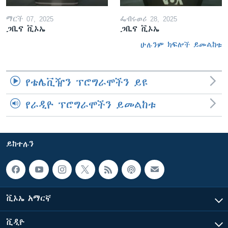
ማርች 07, 2025
ፌብሩወሪ 28, 2025
ጋቢና ቪኦኤ
ጋቢና ቪኦኤ
ሁሉንም ክፍሎች ይመልከቱ
የቴሌቪዥን ፕሮግራሞችን ይዩ
የራዲዮ ፕሮግራሞችን ይመልከቱ
ይከተሉን
ቪኦኤ አማርኛ
ቪዲዮ