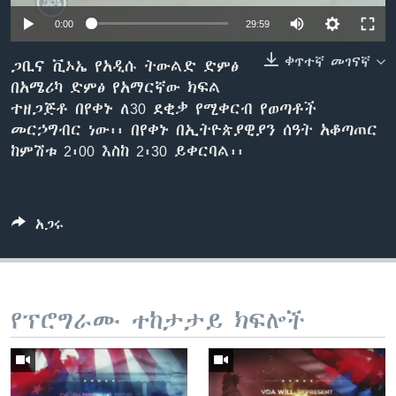
0:00
29:59
ቀጥተኛ መገናኛ
ቋንቋዎች
ጋቢና ቪኦኤ የአዲሱ ትውልድ ድምፅ
በአሜሪካ ድምፅ የአማርኛው ክፍል
ተዘጋጅቶ በየቀኑ ለ30 ደቂቃ የሚቀርብ የወጣቶች
መርኃግብር ነው፡፡ በየቀኑ በኢትዮጵያዊያን ሰዓት አቆጣጠር
ከምሽቱ 2፡00 እስከ 2፡30 ይቀርባል፡፡
አጋሩ
የፕሮግራሙ ተከታታይ ክፍሎች