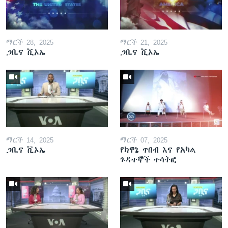
ማርች 28, 2025
ማርች 21, 2025
ጋቢና ቪኦኤ
ጋቢና ቪኦኤ
ማርች 14, 2025
ማርች 07, 2025
ጋቢና ቪኦኤ
የክዋኔ ጥበብ እና የአካል
ጉዳተኞች ተሳትፎ