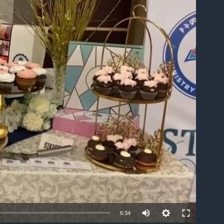
able
6:34