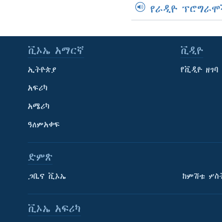
የራዲዮ ፕሮግራሞ
ቪኦኤ አማርኛ
ቪዲዮ
ኢትዮጵያ
የቪዲዮ ዘገባ
አፍሪካ
አሜሪካ
ዓለምአቀፍ
ድምጽ
ጋቢና ቪኦኤ
ከምሽቱ ሦስ
ቪኦኤ አፍሪካ