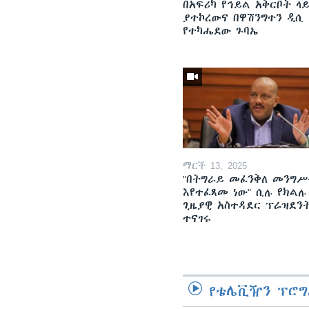
በአፍሪካ የኅይል አቅርቦት ላ
ያተኮረውና በዋሽንግተን ዲሲ
የተካሔደው ጉባኤ
ማርች 13, 2025
"በትግራይ መፈንቅለ መንግሥ
እየተፈጸመ ነው" ሲሉ የክልሉ
ጊዜያዊ አስተዳደር ፕሬዝደን
ተናገሩ
የቴሌቪዥን ፕሮግ