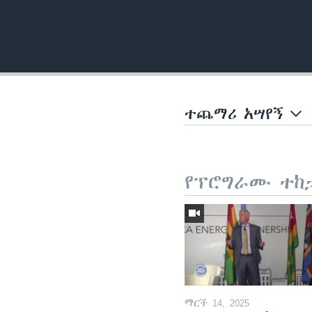
ተጨማሪ አሣየኝ
የፕሮግራሙ ተከ
ማርች 14, 2025