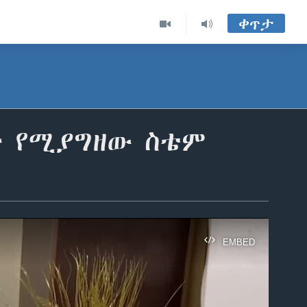
ቀጥታ
 የሚያግዘው ስቴም
EMBED