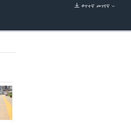
ቀጥተኛ መገናኛ
EMBED