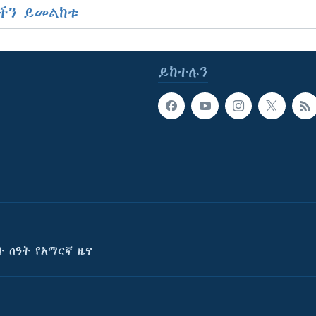
ችን ይመልከቱ
ይከተሉን
ት ሰዓት የአማርኛ ዜና