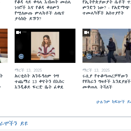
ይ
የቆዳ ላይ ቀላል እብጠት መሰል
የኢትዮጵያውያት ሴቶች ጥ
ነገሮች እና የቆዳ ቀለምን
ምንድን ነው? - የአድማጭ
የሚለውጡ ምልክቶች ለጤና
ተመልካቾች አስተያየት
ያሳስቡ ይኾን?
ማርች 13, 2025
ማርች 13, 2025
ት
አርቲስት አንዱዓለም ጎሣ
ሩሲያ የተቆጣጠረቻቸውን
ተጨማሪ 13 ቀናትን በእስር
የዩክሬን ግዛቶች እንደያዘች
ት
እንዲቆይ ፍርድ ቤት ፈቀደ
መቀጠል ትሻለች
ሁሉንም ክፍሎች ይ
ራሞችን ይዩ