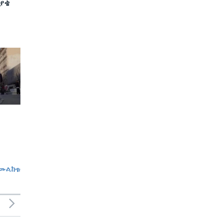
ያቄ
መልከቱ