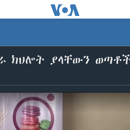
ራ ክህሎት ያላቸውን ወጣቶች