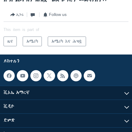
አጋሩ
Follow us
This item is part of
ዜና
አሜሪካ
አሜሪካ እና ሕዝቧ
ይከተሉን
ቪኦኤ አማርኛ
ቪዲዮ
ድምጽ