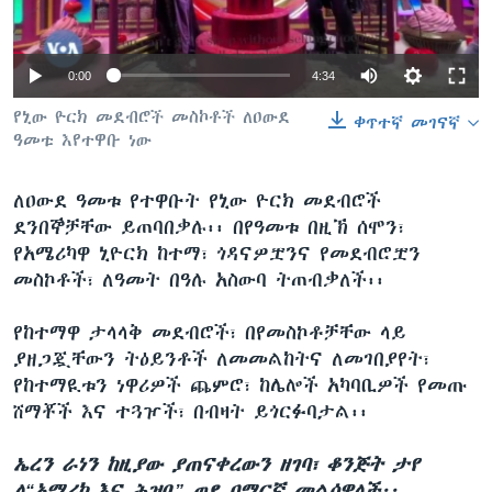
0:00
4:34
ቋንቋዎች
የኒው ዮርክ መደብሮች መስኮቶች ለዐውደ
ቀጥተኛ መገናኛ
ዓመቱ እየተዋቡ ነው
ለዐውደ ዓመቱ የተዋቡት የኒው ዮርክ መደብሮች
ደንበኞቻቸው ይጠባበቃሉ፡፡ በየዓመቱ በዚኽ ሰሞን፣
የአሜሪካዋ ኒዮርክ ከተማ፣ ጎዳናዎቿንና የመደብሮቿን
መስኮቶች፣ ለዓመት በዓሉ አስውባ ትጠብቃለች፡፡
የከተማዋ ታላላቅ መደብሮች፣ በየመስኮቶቻቸው ላይ
ያዘጋጇቸውን ትዕይንቶች ለመመልከትና ለመገበያየት፣
የከተማዪቱን ነዋሪዎች ጨምሮ፣ ከሌሎች አካባቢዎች የመጡ
ሸማቾች እና ተጓዦች፣ በብዛት ይጎርፉባታል፡፡
ኤረን ራነን ከዚያው ያጠናቀረውን ዘገባ፣ ቆንጅት ታየ
ለ“አሜሪካ እና ሕዝቧ” ወደ ዐማርኛ መልሳዋለች፡፡