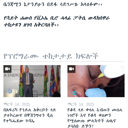
ቤንጃሚን ኔታንያሁን በይፋ ሳይገሥጹ አላለፉም፡፡
የኋይት ሐውስ የቪኦኤ ቢሮ ሓላፊ ፓትሲ ውዳክስዋራ
ተከታዩን ዘገባ አቅርባለች፡፡
የፕሮግራሙ ተከታታይ ክፍሎች
ማርች 14, 2025
ማርች 14, 2025
በአፍሪካ የኅይል አቅርቦት ላይ
የቆዳ ላይ ቀላል እብጠት መሰል
ያተኮረውና በዋሽንግተን ዲሲ
ነገሮች እና የቆዳ ቀለምን
የተካሔደው ጉባኤ
የሚለውጡ ምልክቶች ለጤና
ያሳስቡ ይኾን?