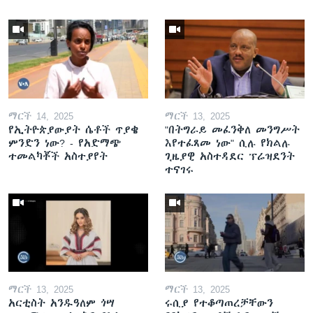
ማርች 14, 2025
ማርች 13, 2025
የኢትዮጵያውያት ሴቶች ጥያቄ
"በትግራይ መፈንቅለ መንግሥት
ምንድን ነው? - የአድማጭ
እየተፈጸመ ነው" ሲሉ የክልሉ
ተመልካቾች አስተያየት
ጊዜያዊ አስተዳደር ፕሬዝደንት
ተናገሩ
ማርች 13, 2025
ማርች 13, 2025
አርቲስት አንዱዓለም ጎሣ
ሩሲያ የተቆጣጠረቻቸውን