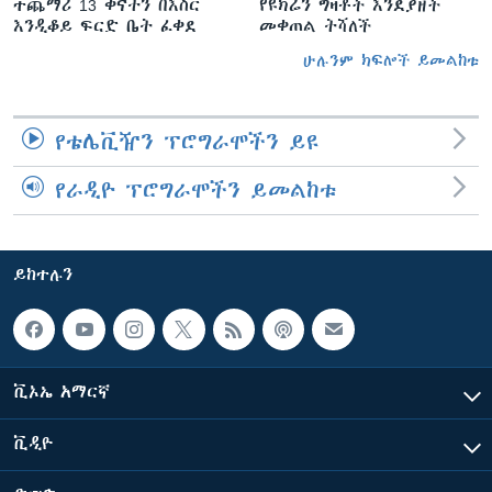
ተጨማሪ 13 ቀናትን በእስር
የዩክሬን ግዛቶች እንደያዘች
እንዲቆይ ፍርድ ቤት ፈቀደ
መቀጠል ትሻለች
ሁሉንም ክፍሎች ይመልከቱ
የቴሌቪዥን ፕሮግራሞችን ይዩ
የራዲዮ ፕሮግራሞችን ይመልከቱ
ይከተሉን
ቪኦኤ አማርኛ
ቪዲዮ