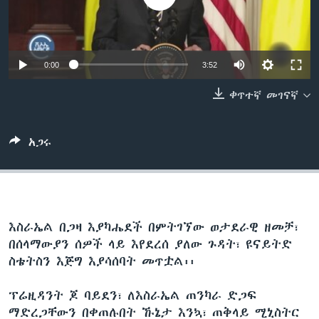
ቋንቋዎች
0:00
3:52
ቀጥተኛ መገናኛ
አጋሩ
እስራኤል በጋዛ እያካሔደች በምትገኘው ወታደራዊ ዘመቻ፣
በሰላማውያን ሰዎች ላይ እየደረሰ ያለው ጉዳት፣ ዩናይትድ
ስቴትስን እጅግ እያሳሰባት መጥቷል፡፡
ፕሬዚዳንት ጆ ባይደን፣ ለእስራኤል ጠንካራ ድጋፍ
ማድረጋቸውን በቀጠሉበት ኹኔታ እንኳ፣ ጠቅላይ ሚኒስትር