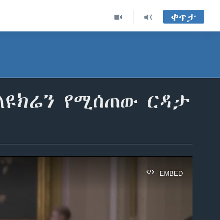
ቀጥታ
ለዩክሬን የሚሰጠው ርዳታ
EMBED