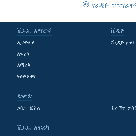
የራዲዮ ፕሮግራሞ
ቪኦኤ አማርኛ
ቪዲዮ
ኢትዮጵያ
የቪዲዮ ዘገባ
አፍሪካ
አሜሪካ
ዓለምአቀፍ
ድምጽ
ጋቢና ቪኦኤ
ከምሽቱ ሦስ
ቪኦኤ አፍሪካ