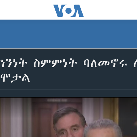
ደኅንነት ስምምነት ባለመኖሩ 
ጥሞታል