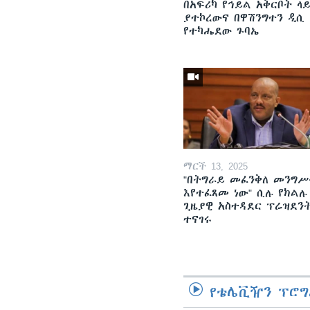
በአፍሪካ የኅይል አቅርቦት ላ
ያተኮረውና በዋሽንግተን ዲሲ
የተካሔደው ጉባኤ
ማርች 13, 2025
"በትግራይ መፈንቅለ መንግሥ
እየተፈጸመ ነው" ሲሉ የክልሉ
ጊዜያዊ አስተዳደር ፕሬዝደን
ተናገሩ
የቴሌቪዥን ፕሮግ