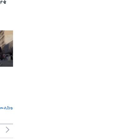
ያቄ
መልከቱ