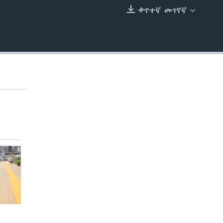
ቀጥተኛ መገናኛ
EMBED