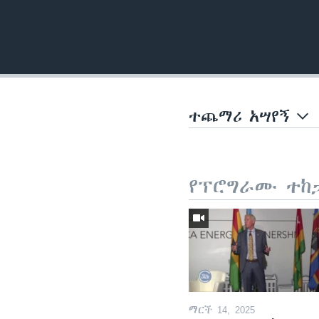
ተጨማሪ አሣየኝ
የፕሮግራሙ ተከ
ማርች 14, 2025