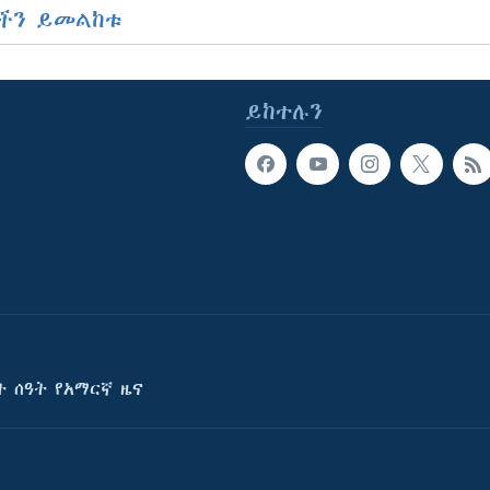
ችን ይመልከቱ
ይከተሉን
ት ሰዓት የአማርኛ ዜና