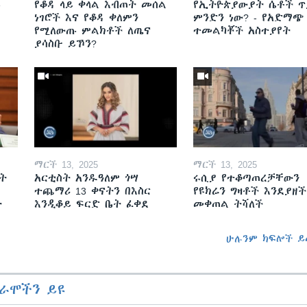
ይ
የቆዳ ላይ ቀላል እብጠት መሰል
የኢትዮጵያውያት ሴቶች ጥ
ነገሮች እና የቆዳ ቀለምን
ምንድን ነው? - የአድማጭ
የሚለውጡ ምልክቶች ለጤና
ተመልካቾች አስተያየት
ያሳስቡ ይኾን?
ማርች 13, 2025
ማርች 13, 2025
ት
አርቲስት አንዱዓለም ጎሣ
ሩሲያ የተቆጣጠረቻቸውን
ተጨማሪ 13 ቀናትን በእስር
የዩክሬን ግዛቶች እንደያዘች
ት
እንዲቆይ ፍርድ ቤት ፈቀደ
መቀጠል ትሻለች
ሁሉንም ክፍሎች ይ
ራሞችን ይዩ