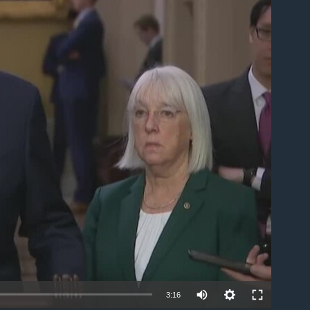
able
3:16