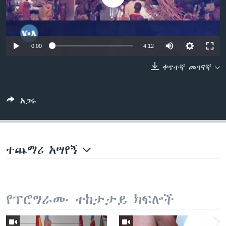
ቋንቋዎች
0:00
4:12
ቀጥተኛ መገናኛ
አጋሩ
ተጨማሪ አሣየኝ
የፕሮግራሙ ተከታታይ ክፍሎች