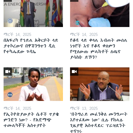
ማርች 14, 2025
ማርች 14, 2025
በአፍሪካ የኅይል አቅርቦት ላይ
የቆዳ ላይ ቀላል እብጠት መሰል
ያተኮረውና በዋሽንግተን ዲሲ
ነገሮች እና የቆዳ ቀለምን
የተካሔደው ጉባኤ
የሚለውጡ ምልክቶች ለጤና
ያሳስቡ ይኾን?
ማርች 14, 2025
ማርች 13, 2025
የኢትዮጵያውያት ሴቶች ጥያቄ
"በትግራይ መፈንቅለ መንግሥት
ምንድን ነው? - የአድማጭ
እየተፈጸመ ነው" ሲሉ የክልሉ
ተመልካቾች አስተያየት
ጊዜያዊ አስተዳደር ፕሬዝደንት
ተናገሩ