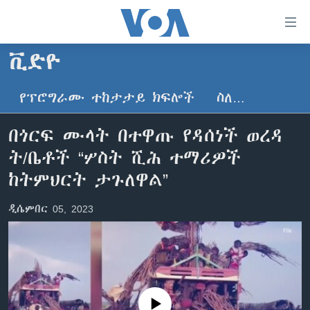
በቀላሉ
የመሥሪያ
ማገናኛዎች
ቪድዮ
ዜና
ወደ
ዋናው
የፕሮግራሙ ተከታታይ ክፍሎች
ስለ…
ኑሮ በጤንነት
ኢትዮጵያ
ይዘት
ጋቢና ቪኦኤ
እለፍ
አፍሪካ
በጎርፍ ሙላት በተዋጡ የዳሰነች ወረዳ
ወደ
ከምሽቱ ሦስት ሰዓት የአማርኛ ዜና
ዓለምአቀፍ
ት/ቤቶች “ሦስት ሺሕ ተማሪዎች
ዋናው
ቪዲዮ
ይዘት
አሜሪካ
ከትምህርት ታጉለዋል”
እለፍ
የፎቶ መድብሎች
መካከለኛው ምሥራቅ
ወደ
ዲሴምበር 05, 2023
ክምችት
ዋናው
ይዘት
እለፍ
Learning English
ይከተሉን
No media source currently available