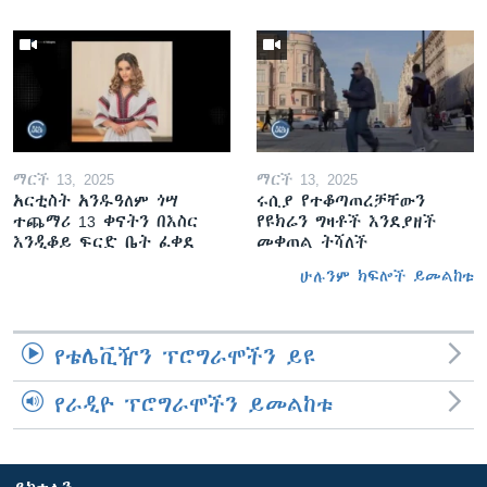
ማርች 13, 2025
ማርች 13, 2025
አርቲስት አንዱዓለም ጎሣ
ሩሲያ የተቆጣጠረቻቸውን
ተጨማሪ 13 ቀናትን በእስር
የዩክሬን ግዛቶች እንደያዘች
እንዲቆይ ፍርድ ቤት ፈቀደ
መቀጠል ትሻለች
ሁሉንም ክፍሎች ይመልከቱ
የቴሌቪዥን ፕሮግራሞችን ይዩ
የራዲዮ ፕሮግራሞችን ይመልከቱ