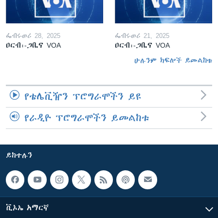
ፌብሩወሪ 28, 2025
ፌብሩወሪ 21, 2025
ዐርብ፡-ጋቢና VOA
ዐርብ፡-ጋቢና VOA
ሁሉንም ክፍሎች ይመልከቱ
የቴሌቪዥን ፕሮግራሞችን ይዩ
የራዲዮ ፕሮግራሞችን ይመልከቱ
ይከተሉን
ቪኦኤ አማርኛ