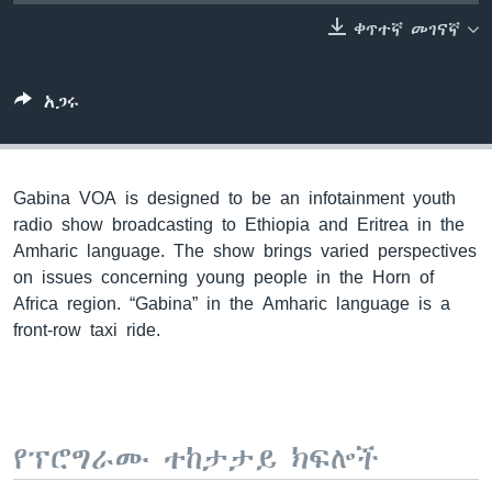
ቀጥተኛ መገናኛ
ቋንቋዎች
አጋሩ
Gabina VOA is designed to be an infotainment youth
radio show broadcasting to Ethiopia and Eritrea in the
Amharic language. The show brings varied perspectives
on issues concerning young people in the Horn of
Africa region. “Gabina” in the Amharic language is a
front-row taxi ride.
የፕሮግራሙ ተከታታይ ክፍሎች