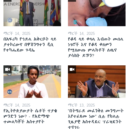
ማርች 14, 2025
ማርች 14, 2025
በአፍሪካ የኅይል አቅርቦት ላይ
የቆዳ ላይ ቀላል እብጠት መሰል
ያተኮረውና በዋሽንግተን ዲሲ
ነገሮች እና የቆዳ ቀለምን
የተካሔደው ጉባኤ
የሚለውጡ ምልክቶች ለጤና
ያሳስቡ ይኾን?
ማርች 14, 2025
ማርች 13, 2025
የኢትዮጵያውያት ሴቶች ጥያቄ
"በትግራይ መፈንቅለ መንግሥት
ምንድን ነው? - የአድማጭ
እየተፈጸመ ነው" ሲሉ የክልሉ
ተመልካቾች አስተያየት
ጊዜያዊ አስተዳደር ፕሬዝደንት
ተናገሩ