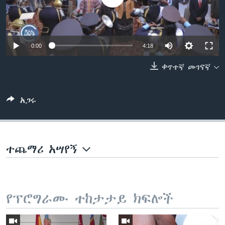
ቋንቋዎች
0:00
4:18
ቀጥተኛ መገናኛ
አጋሩ
ተጨማሪ አሣየኝ
የፕሮግራሙ ተከታታይ ክፍሎች