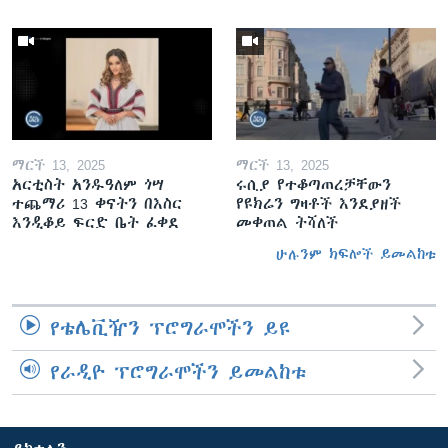
ማርች 13, 2025
ማርች 13, 2025
አርቲስት አንዱዓለም ጎሣ
ሩሲያ የተቆጣጠረቻቸውን
ተጨማሪ 13 ቀናትን በእስር
የዩክሬን ግዛቶች እንደያዘች
እንዲቆይ ፍርድ ቤት ፈቀደ
መቀጠል ትሻለች
ሁሉንም ክፍሎች ይመልከቱ
የቴሌቪዥን ፕሮግራሞችን ይዩ
የራዲዮ ፕሮግራሞችን ይመልከቱ