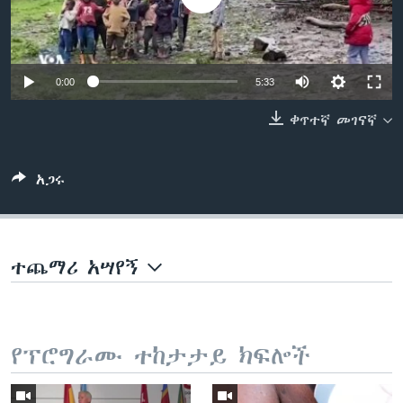
ቋንቋዎች
0:00
5:33
ቀጥተኛ መገናኛ
አጋሩ
ተጨማሪ አሣየኝ
የፕሮግራሙ ተከታታይ ክፍሎች