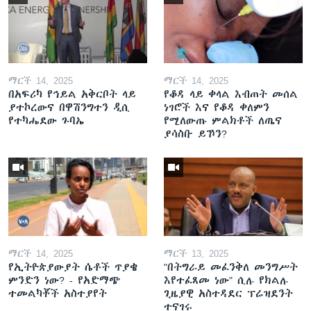
ማርች 14, 2025
ማርች 14, 2025
በአፍሪካ የኅይል አቅርቦት ላይ
የቆዳ ላይ ቀላል እብጠት መሰል
ያተኮረውና በዋሽንግተን ዲሲ
ነገሮች እና የቆዳ ቀለምን
የተካሔደው ጉባኤ
የሚለውጡ ምልክቶች ለጤና
ያሳስቡ ይኾን?
ማርች 14, 2025
ማርች 13, 2025
የኢትዮጵያውያት ሴቶች ጥያቄ
"በትግራይ መፈንቅለ መንግሥት
ምንድን ነው? - የአድማጭ
እየተፈጸመ ነው" ሲሉ የክልሉ
ተመልካቾች አስተያየት
ጊዜያዊ አስተዳደር ፕሬዝደንት
ተናገሩ