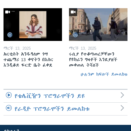
ማርች 13, 2025
ማርች 13, 2025
አርቲስት አንዱዓለም ጎሣ
ሩሲያ የተቆጣጠረቻቸውን
ተጨማሪ 13 ቀናትን በእስር
የዩክሬን ግዛቶች እንደያዘች
እንዲቆይ ፍርድ ቤት ፈቀደ
መቀጠል ትሻለች
ሁሉንም ክፍሎች ይመልከቱ
የቴሌቪዥን ፕሮግራሞችን ይዩ
የራዲዮ ፕሮግራሞችን ይመልከቱ