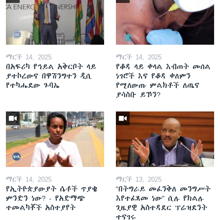
ማርች 14, 2025
ማርች 14, 2025
በአፍሪካ የኅይል አቅርቦት ላይ
የቆዳ ላይ ቀላል እብጠት መሰል
ያተኮረውና በዋሽንግተን ዲሲ
ነገሮች እና የቆዳ ቀለምን
የተካሔደው ጉባኤ
የሚለውጡ ምልክቶች ለጤና
ያሳስቡ ይኾን?
ማርች 14, 2025
ማርች 13, 2025
የኢትዮጵያውያት ሴቶች ጥያቄ
"በትግራይ መፈንቅለ መንግሥት
ምንድን ነው? - የአድማጭ
እየተፈጸመ ነው" ሲሉ የክልሉ
ተመልካቾች አስተያየት
ጊዜያዊ አስተዳደር ፕሬዝደንት
ተናገሩ