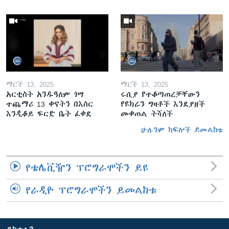
ማርች 13, 2025
ማርች 13, 2025
አርቲስት አንዱዓለም ጎሣ
ሩሲያ የተቆጣጠረቻቸውን
ተጨማሪ 13 ቀናትን በእስር
የዩክሬን ግዛቶች እንደያዘች
እንዲቆይ ፍርድ ቤት ፈቀደ
መቀጠል ትሻለች
ሁሉንም ክፍሎች ይመልከቱ
የቴሌቪዥን ፕሮግራሞችን ይዩ
የራዲዮ ፕሮግራሞችን ይመልከቱ