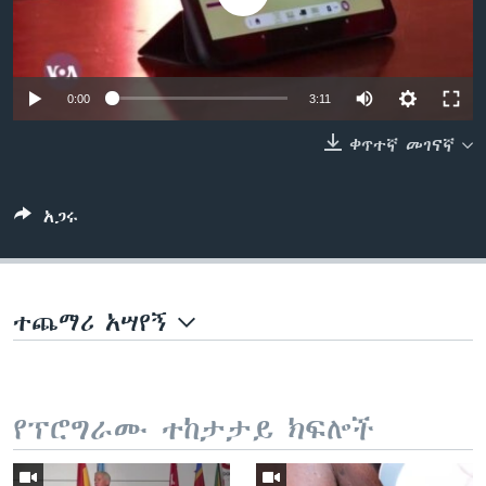
ቋንቋዎች
0:00
3:11
ቀጥተኛ መገናኛ
አጋሩ
ተጨማሪ አሣየኝ
የፕሮግራሙ ተከታታይ ክፍሎች