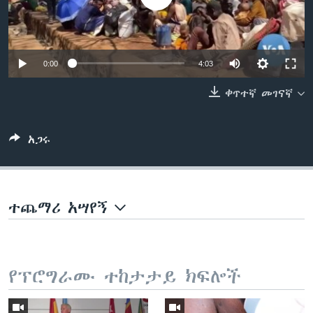
ቋንቋዎች
0:00
4:03
ቀጥተኛ መገናኛ
አጋሩ
ተጨማሪ አሣየኝ
የፕሮግራሙ ተከታታይ ክፍሎች