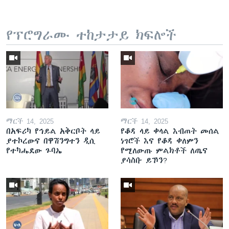
የፕሮግራሙ ተከታታይ ክፍሎች
ማርች 14, 2025
ማርች 14, 2025
በአፍሪካ የኅይል አቅርቦት ላይ
የቆዳ ላይ ቀላል እብጠት መሰል
ያተኮረውና በዋሽንግተን ዲሲ
ነገሮች እና የቆዳ ቀለምን
የተካሔደው ጉባኤ
የሚለውጡ ምልክቶች ለጤና
ያሳስቡ ይኾን?