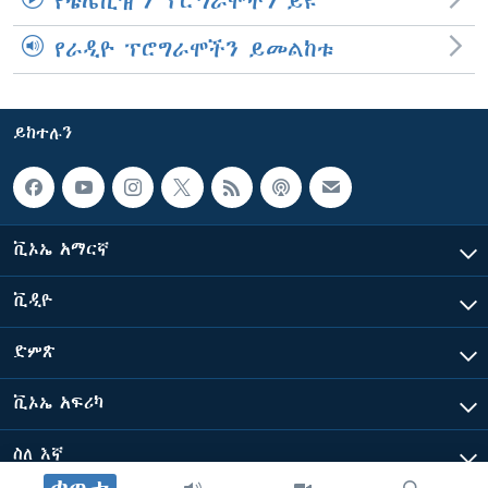
የቴሌቪዥን ፕሮግራሞችን ይዩ
የራዲዮ ፕሮግራሞችን ይመልከቱ
ይከተሉን
ቪኦኤ አማርኛ
ቪዲዮ
ድምጽ
ቪኦኤ አፍሪካ
ስለ እኛ