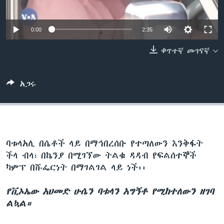
0:00
2:35
ቋንቋዎች
ቀጥተኛ መገናኛ
አጋሩ
ባቱላአሊ በሴቶች ላይ በማኅበረሰቡ የተጣለውን እንቅፋት
ችላ ብላ፣ በኬንያ በሚገኘው ትልቁ ዳዳብ የፍልሰተኞች
ካምፕ በሹፌርነት በማገልገል ላይ ነች፡፡
የቪኦኤው አህመድ ሁሴን ባቱላን አግኝቶ የሚከተለውን ዘገባ
ልኳል።