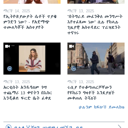
ማርች 14, 2025
ማርች 13, 2025
የኢትዮጵያውያት ሴቶች ጥያቄ
"በትግራይ መፈንቅለ መንግሥት
ምንድን ነው? - የአድማጭ
እየተፈጸመ ነው" ሲሉ የክልሉ
ተመልካቾች አስተያየት
ጊዜያዊ አስተዳደር ፕሬዝደንት
ተናገሩ
ማርች 13, 2025
ማርች 13, 2025
አርቲስት አንዱዓለም ጎሣ
ሩሲያ የተቆጣጠረቻቸውን
ተጨማሪ 13 ቀናትን በእስር
የዩክሬን ግዛቶች እንደያዘች
እንዲቆይ ፍርድ ቤት ፈቀደ
መቀጠል ትሻለች
ሁሉንም ክፍሎች ይመልከቱ