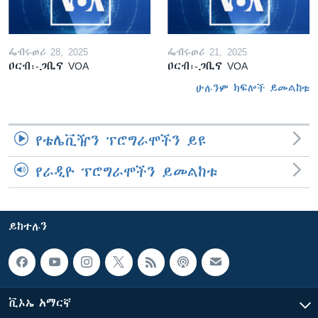
ፌብሩወሪ 28, 2025
ፌብሩወሪ 21, 2025
ዐርብ፡-ጋቢና VOA
ዐርብ፡-ጋቢና VOA
ሁሉንም ክፍሎች ይመልከቱ
የቴሌቪዥን ፕሮግራሞችን ይዩ
የራዲዮ ፕሮግራሞችን ይመልከቱ
ይከተሉን
ቪኦኤ አማርኛ