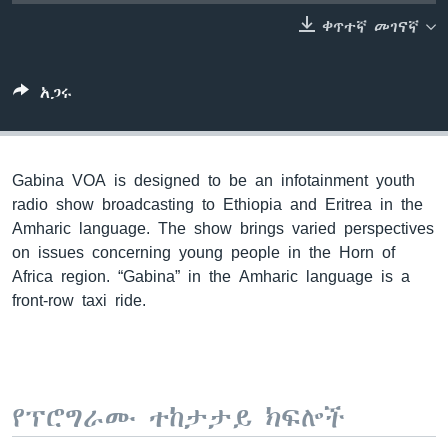
ቀጥተኛ መገናኛ
ቋንቋዎች
አጋሩ
Gabina VOA is designed to be an infotainment youth
radio show broadcasting to Ethiopia and Eritrea in the
Amharic language. The show brings varied perspectives
on issues concerning young people in the Horn of
Africa region. “Gabina” in the Amharic language is a
front-row taxi ride.
የፕሮግራሙ ተከታታይ ክፍሎች