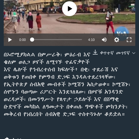
No media source currently available
ቋንቋዎች
0:00
4:10
ቀጥተኛ መገናኛ
በኦሮሚያክልል በምሥራቅ፣ ምዕራብ እና
ቄለም ወለጋ ዞኖች ለሚገኙ ተፈናቃዮች
እና ሌሎች የኅብረተሰብ ክፍሎች፥ በቂ፣ ተደራሽ እና
ወቅቱን የጠበቀ የምግብ ድጋፍ እንዳልተደረገላቸው፣
የኢትዮጵያ ሰብአዊ መብቶች ኮሚሽን አስታወቀ። ኮሚሽኑ፣
ሰሞኑን ባወጣው ሪፖርት እንደገለጸው፣ በዞኖቹ አንዳንድ
ወረዳዎች፣ በመንግሥት የጸጥታ ኃይሎች እና በሸማቂ
ቡድኖች መካከል ለዓመታት በቀጠሉ ግጭቶች ምክንያት፣
መቅረብ የነበረበት ሰብአዊ ድጋፍ ተስተጓጉሎ ቆይቷል።