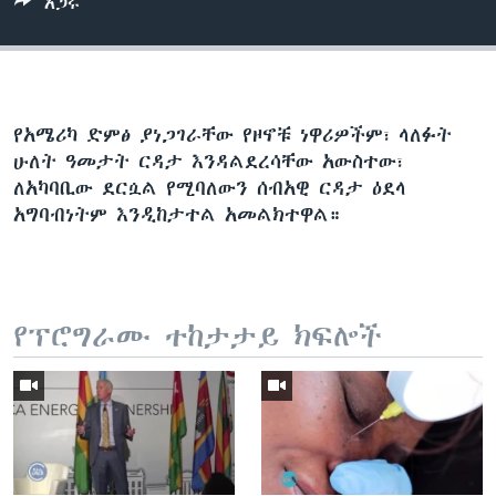
አጋሩ
የአሜሪካ ድምፅ ያነጋገራቸው የዞኖቹ ነዋሪዎችም፣ ላለፉት
ሁለት ዓመታት ርዳታ እንዳልደረሳቸው አውስተው፣
ለአካባቢው ደርሷል የሚባለውን ሰብአዊ ርዳታ ዕደላ
አግባብነትም እንዲከታተል አመልክተዋል።
የፕሮግራሙ ተከታታይ ክፍሎች