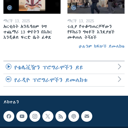
ማርች 13, 2025
ማርች 13, 2025
አርቲስት አንዱዓለም ጎሣ
ሩሲያ የተቆጣጠረቻቸውን
ተጨማሪ 13 ቀናትን በእስር
የዩክሬን ግዛቶች እንደያዘች
እንዲቆይ ፍርድ ቤት ፈቀደ
መቀጠል ትሻለች
ሁሉንም ክፍሎች ይመልከቱ
የቴሌቪዥን ፕሮግራሞችን ይዩ
የራዲዮ ፕሮግራሞችን ይመልከቱ
ይከተሉን