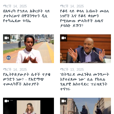
ማርች 14, 2025
ማርች 14, 2025
በአፍሪካ የኅይል አቅርቦት ላይ
የቆዳ ላይ ቀላል እብጠት መሰል
ያተኮረውና በዋሽንግተን ዲሲ
ነገሮች እና የቆዳ ቀለምን
የተካሔደው ጉባኤ
የሚለውጡ ምልክቶች ለጤና
ያሳስቡ ይኾን?
ማርች 14, 2025
ማርች 13, 2025
የኢትዮጵያውያት ሴቶች ጥያቄ
"በትግራይ መፈንቅለ መንግሥት
ምንድን ነው? - የአድማጭ
እየተፈጸመ ነው" ሲሉ የክልሉ
ተመልካቾች አስተያየት
ጊዜያዊ አስተዳደር ፕሬዝደንት
ተናገሩ