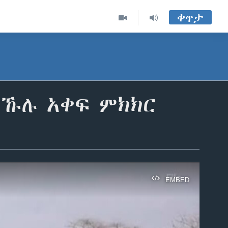
ቀጥታ
በኹሉ አቀፍ ምክክር
EMBED