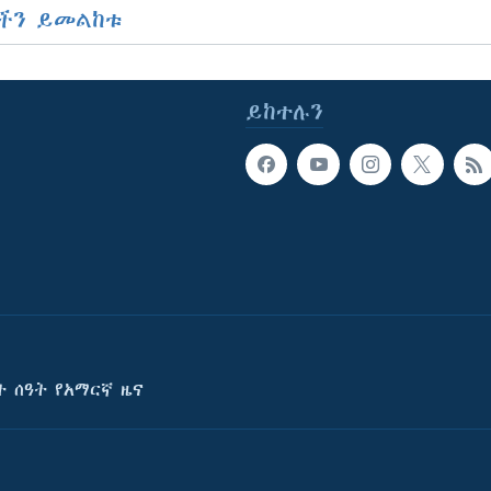
ችን ይመልከቱ
ይከተሉን
ት ሰዓት የአማርኛ ዜና