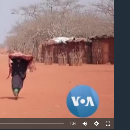
able
4:24