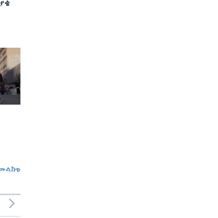
ያቄ
መልከቱ