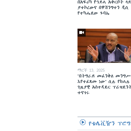
በአፍሪካ የኅይል አቅርቦት ላ
ያተኮረውና በዋሽንግተን ዲሲ
የተካሔደው ጉባኤ
ማርች 13, 2025
"በትግራይ መፈንቅለ መንግሥ
እየተፈጸመ ነው" ሲሉ የክልሉ
ጊዜያዊ አስተዳደር ፕሬዝደን
ተናገሩ
የቴሌቪዥን ፕሮግ