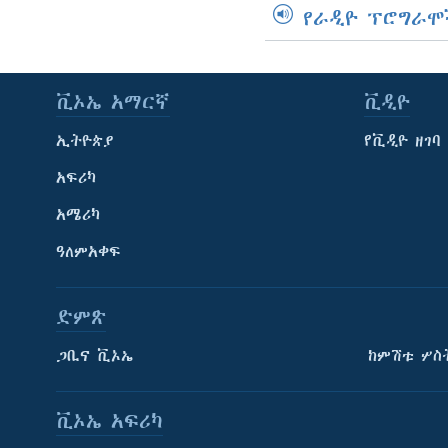
የራዲዮ ፕሮግራሞ
ቪኦኤ አማርኛ
ቪዲዮ
ኢትዮጵያ
የቪዲዮ ዘገባ
አፍሪካ
አሜሪካ
ዓለምአቀፍ
ድምጽ
ጋቢና ቪኦኤ
ከምሽቱ ሦስ
ቪኦኤ አፍሪካ