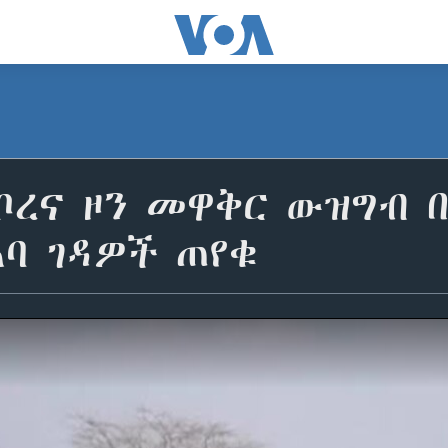
ቦረና ዞን መዋቅር ውዝግብ 
ባ ገዳዎች ጠየቁ