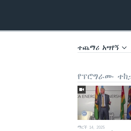
ተጨማሪ አሣየኝ
የፕሮግራሙ ተከ
ማርች 14, 2025