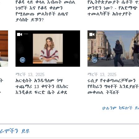
ይ
የቆዳ ላይ ቀላል እብጠት መሰል
የኢትዮጵያውያት ሴቶች ጥ
ነገሮች እና የቆዳ ቀለምን
ምንድን ነው? - የአድማጭ
የሚለውጡ ምልክቶች ለጤና
ተመልካቾች አስተያየት
ያሳስቡ ይኾን?
ማርች 13, 2025
ማርች 13, 2025
ት
አርቲስት አንዱዓለም ጎሣ
ሩሲያ የተቆጣጠረቻቸውን
ተጨማሪ 13 ቀናትን በእስር
የዩክሬን ግዛቶች እንደያዘች
ት
እንዲቆይ ፍርድ ቤት ፈቀደ
መቀጠል ትሻለች
ሁሉንም ክፍሎች ይ
ራሞችን ይዩ