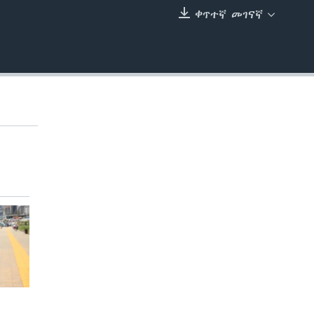
ቀጥተኛ መገናኛ
EMBED