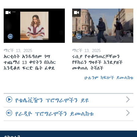
ማርች 13, 2025
ማርች 13, 2025
አርቲስት አንዱዓለም ጎሣ
ሩሲያ የተቆጣጠረቻቸውን
ተጨማሪ 13 ቀናትን በእስር
የዩክሬን ግዛቶች እንደያዘች
እንዲቆይ ፍርድ ቤት ፈቀደ
መቀጠል ትሻለች
ሁሉንም ክፍሎች ይመልከቱ
የቴሌቪዥን ፕሮግራሞችን ይዩ
የራዲዮ ፕሮግራሞችን ይመልከቱ