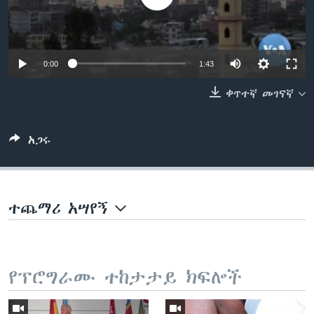
ቋንቋዎች
0:00
1:43
ቀጥተኛ መገናኛ
አጋሩ
ተጨማሪ አሣየኝ
የፕሮግራሙ ተከታታይ ክፍሎች