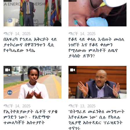
ማርች 14, 2025
ማርች 14, 2025
በአፍሪካ የኅይል አቅርቦት ላይ
የቆዳ ላይ ቀላል እብጠት መሰል
ያተኮረውና በዋሽንግተን ዲሲ
ነገሮች እና የቆዳ ቀለምን
የተካሔደው ጉባኤ
የሚለውጡ ምልክቶች ለጤና
ያሳስቡ ይኾን?
ማርች 14, 2025
ማርች 13, 2025
የኢትዮጵያውያት ሴቶች ጥያቄ
"በትግራይ መፈንቅለ መንግሥት
ምንድን ነው? - የአድማጭ
እየተፈጸመ ነው" ሲሉ የክልሉ
ተመልካቾች አስተያየት
ጊዜያዊ አስተዳደር ፕሬዝደንት
ተናገሩ