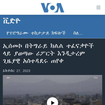
በቀላሉ
የመሥሪያ
ማገናኛዎች
ቪድዮ
ዜና
ወደ
ዋናው
የፕሮግራሙ ተከታታይ ክፍሎች
ስለ…
ኑሮ በጤንነት
ኢትዮጵያ
ይዘት
ጋቢና ቪኦኤ
እለፍ
አፍሪካ
ኢሰመኮ በትግራይ ክልል ተፈናቃዮች
ወደ
ከምሽቱ ሦስት ሰዓት የአማርኛ ዜና
ዓለምአቀፍ
ላይ ያወጣው ሪፖርት እንዲታረም
ዋናው
ቪዲዮ
ይዘት
አሜሪካ
ጊዜያዊ አስተዳደሩ ጠየቀ
እለፍ
የፎቶ መድብሎች
መካከለኛው ምሥራቅ
ወደ
ኦክቶበር 27, 2023
ክምችት
ዋናው
ይዘት
እለፍ
Learning English
ይከተሉን
No media source currently available