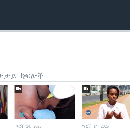
ታታይ ክፍሎች
ማርች 14, 2025
ማርች 14, 2025