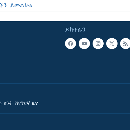
ችን ይመልከቱ
ይከተሉን
ት ሰዓት የአማርኛ ዜና