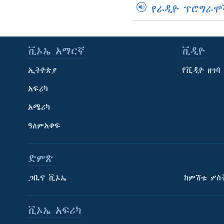
የራዲዮ ፕሮግራሞ
ቪኦኤ አማርኛ
ቪዲዮ
ኢትዮጵያ
የቪዲዮ ዘገባ
አፍሪካ
አሜሪካ
ዓለምአቀፍ
ድምጽ
ጋቢና ቪኦኤ
ከምሽቱ ሦስ
ቪኦኤ አፍሪካ