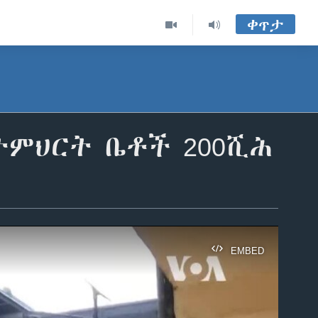
ቀጥታ
ትምህርት ቤቶች 200ሺሕ
EMBED