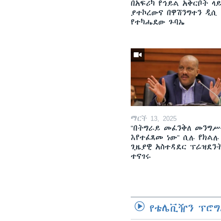
በአፍሪካ የኅይል አቅርቦት ላ
ያተኮረውና በዋሽንግተን ዲሲ
የተካሔደው ጉባኤ
ማርች 13, 2025
"በትግራይ መፈንቅለ መንግሥ
እየተፈጸመ ነው" ሲሉ የክልሉ
ጊዜያዊ አስተዳደር ፕሬዝደን
ተናገሩ
የቴሌቪዥን ፕሮግ