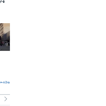
ያቄ
መልከቱ