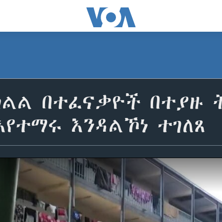
ክልል በተፈናቃዮች በተያዙ 
የተማሩ እንዳልኾነ ተገለጸ