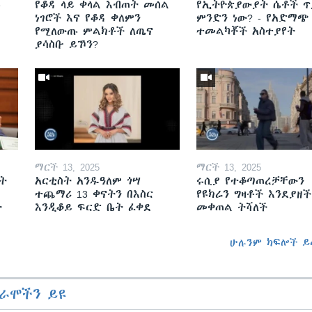
ይ
የቆዳ ላይ ቀላል እብጠት መሰል
የኢትዮጵያውያት ሴቶች ጥ
ነገሮች እና የቆዳ ቀለምን
ምንድን ነው? - የአድማጭ
የሚለውጡ ምልክቶች ለጤና
ተመልካቾች አስተያየት
ያሳስቡ ይኾን?
ማርች 13, 2025
ማርች 13, 2025
ት
አርቲስት አንዱዓለም ጎሣ
ሩሲያ የተቆጣጠረቻቸውን
ተጨማሪ 13 ቀናትን በእስር
የዩክሬን ግዛቶች እንደያዘች
ት
እንዲቆይ ፍርድ ቤት ፈቀደ
መቀጠል ትሻለች
ሁሉንም ክፍሎች ይ
ራሞችን ይዩ