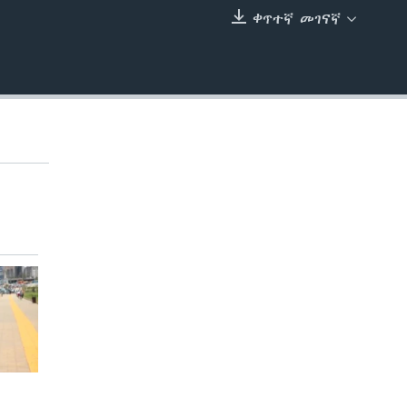
ቀጥተኛ መገናኛ
EMBED