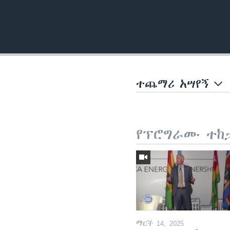
ተጨማሪ አሣየኝ
የፕሮግራሙ ተከ
ማርች 14, 2025