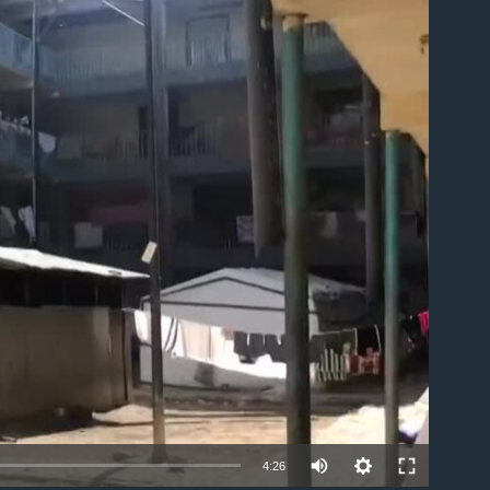
able
4:26