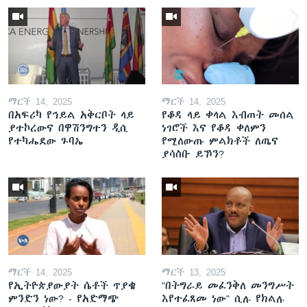
ማርች 14, 2025
ማርች 14, 2025
በአፍሪካ የኅይል አቅርቦት ላይ
የቆዳ ላይ ቀላል እብጠት መሰል
ያተኮረውና በዋሽንግተን ዲሲ
ነገሮች እና የቆዳ ቀለምን
የተካሔደው ጉባኤ
የሚለውጡ ምልክቶች ለጤና
ያሳስቡ ይኾን?
ማርች 14, 2025
ማርች 13, 2025
የኢትዮጵያውያት ሴቶች ጥያቄ
"በትግራይ መፈንቅለ መንግሥት
ምንድን ነው? - የአድማጭ
እየተፈጸመ ነው" ሲሉ የክልሉ