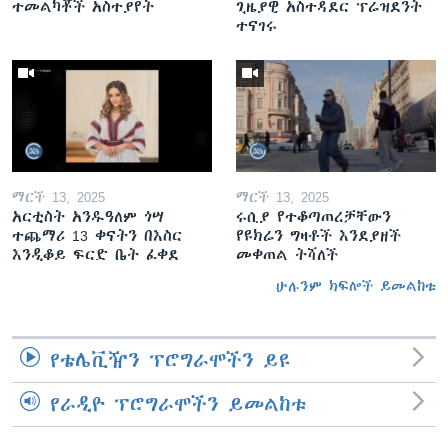
ተመልካቾች አስተያየት
ጊዜያዊ አስተዳደር ፕሬዝደንት
ተናገሩ
ማርች 13, 2025
ማርች 13, 2025
አርቲስት አንዱዓለም ጎሣ
ሩሲያ የተቆጣጠረቻቸውን
ተጨማሪ 13 ቀናትን በእስር
የዩክሬን ግዛቶች እንደያዘች
እንዲቆይ ፍርድ ቤት ፈቀደ
መቀጠል ትሻለች
ሁሉንም ክፍሎች ይመልከቱ
የቴሌቪዥን ፕሮግራሞችን ይዩ
የራዲዮ ፕሮግራሞችን ይመልከቱ