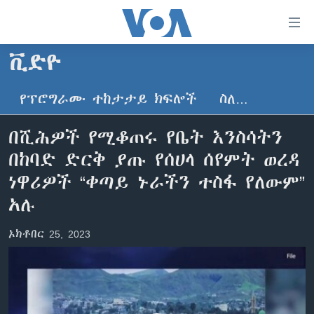
በቀላሉ
የመሥሪያ
ማገናኛዎች
ቪድዮ
ዜና
ወደ
ዋናው
የፕሮግራሙ ተከታታይ ክፍሎች
ስለ…
ኑሮ በጤንነት
ኢትዮጵያ
ይዘት
ጋቢና ቪኦኤ
እለፍ
አፍሪካ
በሺሕዎች የሚቆጠሩ የቤት እንስሳትን
ወደ
ከምሽቱ ሦስት ሰዓት የአማርኛ ዜና
ዓለምአቀፍ
በከባድ ድርቅ ያጡ የሰሀላ ሰየምት ወረዳ
ዋናው
ቪዲዮ
ይዘት
አሜሪካ
ነዋሪዎች “ቀጣይ ኑራችን ተስፋ የለውም”
እለፍ
የፎቶ መድብሎች
አሉ
መካከለኛው ምሥራቅ
ወደ
ክምችት
ዋናው
ኦክቶበር 25, 2023
ይዘት
እለፍ
Learning English
ይከተሉን