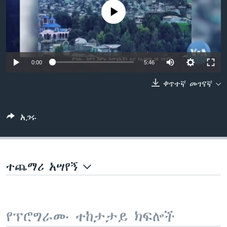
No media source currently available
ቋንቋዎች
0:00
5:46
ቀጥተኛ መገናኛ
አጋሩ
ተጨማሪ አሣየኝ
የፕሮግራሙ ተከታታይ ክፍሎች