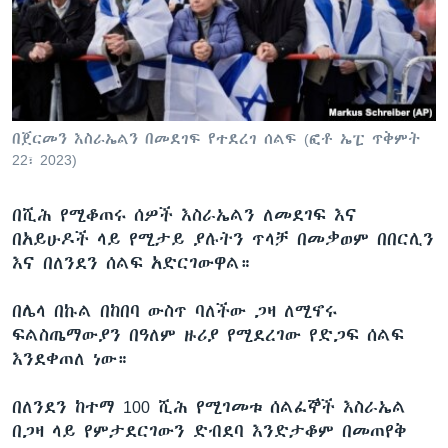
ቋንቋዎች
በጀርመን እስራኤልን በመደገፍ የተደረገ ሰልፍ (ፎቶ ኤፒ ጥቅምት
22፣ 2023)
በሺሕ የሚቆጠሩ ሰዎች እስራኤልን ለመደገፍ እና
በአይሁዶች ላይ የሚታይ ያሉትን ጥላቻ በመቃወም በበርሊን
እና በለንደን ሰልፍ አድርገውዋል።
በሌላ በኩል በከበባ ውስጥ ባለችው ጋዛ ለሚኖሩ
ፍልስጤማውያን በዓለም ዙሪያ የሚደረገው የድጋፍ ሰልፍ
እንደቀጠለ ነው።
በለንደን ከተማ 100 ሺሕ የሚገመቱ ሰልፈኞች እስራኤል
በጋዛ ላይ የምታደርገውን ድብደባ እንድታቆም በመጠየቅ