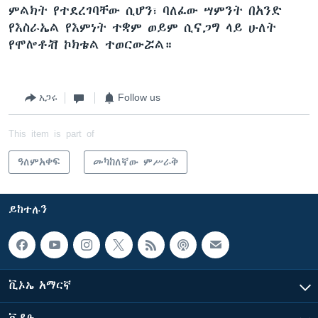
ምልክት የተደረገባቸው ሲሆን፣ ባለፈው ሣምንት በአንድ
የእስራኤል የእምነት ተቋም ወይም ሲናጋግ ላይ ሁለት
የሞሎቶቭ ኮክቴል ተወርውሯል።
አጋሩ
Follow us
This item is part of
ዓለምአቀፍ
መካከለኛው ምሥራቅ
ይከተሉን
ቪኦኤ አማርኛ