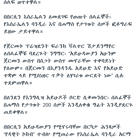
ሰልፍ ወጥተዋል።
በበርሊን እስራኤልን ለመደገፍ የወጡት ሰልፈኞች፣
የእስራኤልን ባንዲራ እና በሐማስ የታገቱት ሰዎች ፎቶግራፍ
ይዘው ታይተዋል።
የጀርመኑ ፕሬዝደንት ፍራንክ ቫልተር ሽታይንማየር
ለሰልፈኞቹ ባደረጉት ንግግር፣ “አይሁዳውያን አሁንም
ጀርመን ውስጥ በስጋት ውስጥ መኖራቸው ተቀባይነት
የለውም። በጀርመን በእያንዳንዱ አይሁድ እና የአይሁድ
ተቋም ላይ የሚሰነዘር ጥቃት ለሃገሪቱ ውርደት ነው” ሲሉ
ተደምጠዋል።
በለንደን የእንግሊዝ አይሁዶች ቦርድ ሊቀመንበር፣ ሰልፈኞች
በሐማስ የታገቱት 200 ሰዎች እንዲለቀቁ ግፊት እንዲያደርጉ
ጠይቀዋል።
በበርሊን አይሁዳውያን የሚኖሩባቸው በርካታ ሕንጻዎች
“የዳዊት ኮከብ” ተብሎ የሚጠራው የእስራኤል ባንዲራ አርማ