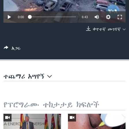
0:00
6:43
ቋንቋዎች
ቀጥተኛ መገናኛ
አጋሩ
ተጨማሪ አሣየኝ
የፕሮግራሙ ተከታታይ ክፍሎች