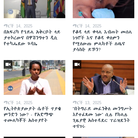
ማርች 14, 2025
ማርች 14, 2025
በአፍሪካ የኅይል አቅርቦት ላይ
የቆዳ ላይ ቀላል እብጠት መሰል
ያተኮረውና በዋሽንግተን ዲሲ
ነገሮች እና የቆዳ ቀለምን
የተካሔደው ጉባኤ
የሚለውጡ ምልክቶች ለጤና
ያሳስቡ ይኾን?
ማርች 14, 2025
ማርች 13, 2025
የኢትዮጵያውያት ሴቶች ጥያቄ
"በትግራይ መፈንቅለ መንግሥት
ምንድን ነው? - የአድማጭ
እየተፈጸመ ነው" ሲሉ የክልሉ
ተመልካቾች አስተያየት
ጊዜያዊ አስተዳደር ፕሬዝደንት
ተናገሩ