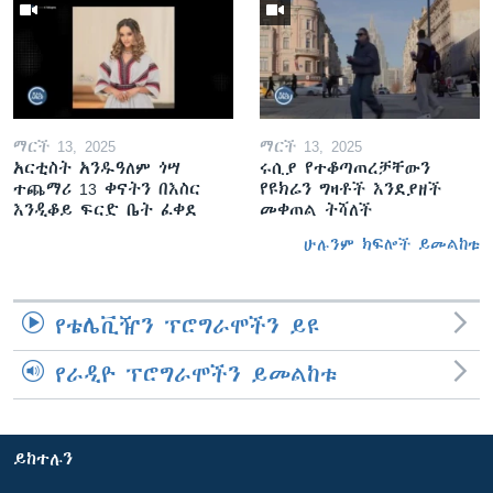
ማርች 13, 2025
ማርች 13, 2025
አርቲስት አንዱዓለም ጎሣ
ሩሲያ የተቆጣጠረቻቸውን
ተጨማሪ 13 ቀናትን በእስር
የዩክሬን ግዛቶች እንደያዘች
እንዲቆይ ፍርድ ቤት ፈቀደ
መቀጠል ትሻለች
ሁሉንም ክፍሎች ይመልከቱ
የቴሌቪዥን ፕሮግራሞችን ይዩ
የራዲዮ ፕሮግራሞችን ይመልከቱ
ይከተሉን