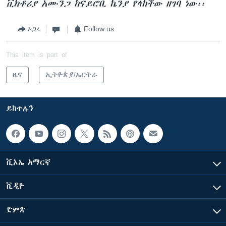
ቪክቶሪያ አሙንጋ ከናይሮቢ ኬንያ የላከችው ዘገባ ነው፡፡
አጋሩ
Follow us
This item is part of
ዜና
ኢትዮጵያ/ኤርትራ
ይከተሉን
ቪኦኤ አማርኛ
ቪዲዮ
ድምጽ