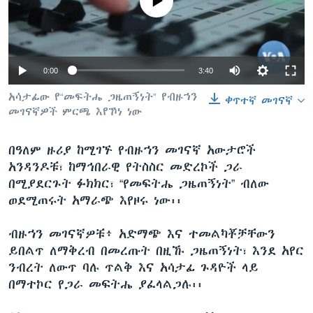
No media source currently available
ቋንቋዎች
0:00
3:40
አሳታፊው የ“መፍትሔ ጋዜጠኝነት” የብዙኀን
ቀጥተኛ መገናኛ
መገናኛዎች ምርጫ እየኾነ ነው
በዓለም ዙሪያ ከሚገኙ የብዙኀን መገናኛ አውታሮች
አንዳንዶቹ፣ ከማኅበራዊ የትስስር መድረኮች ጋራ
በሚያደርጉት ፉክክር፣ “የመፍትሔ ጋዜጠኝነት” ብለው
ወደሚጠሩት አማራጭ እየዞሩ ነው፡፡
ብዙኀን መገናኛዎቹ፥ አድማጭ እና ተመልካቾቻቸውን
ይበልጥ ለማቅረብ በመረጡት በዚኹ ጋዜጠኝነት፣ እንደ አየር
ንብረት ለውጥ ባሉ ጥልቅ እና አሳታፊ ጉዳዮች ላይ
በማተኮር የጋራ መፍትሔ ያፈላልጋሉ፡፡