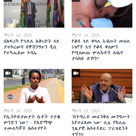
ማርች 14, 2025
ማርች 14, 2025
በአፍሪካ የኅይል አቅርቦት ላይ
የቆዳ ላይ ቀላል እብጠት መሰል
ያተኮረውና በዋሽንግተን ዲሲ
ነገሮች እና የቆዳ ቀለምን
የተካሔደው ጉባኤ
የሚለውጡ ምልክቶች ለጤና
ያሳስቡ ይኾን?
ማርች 14, 2025
ማርች 13, 2025
የኢትዮጵያውያት ሴቶች ጥያቄ
"በትግራይ መፈንቅለ መንግሥት
ምንድን ነው? - የአድማጭ
እየተፈጸመ ነው" ሲሉ የክልሉ
ተመልካቾች አስተያየት
ጊዜያዊ አስተዳደር ፕሬዝደንት
ተናገሩ