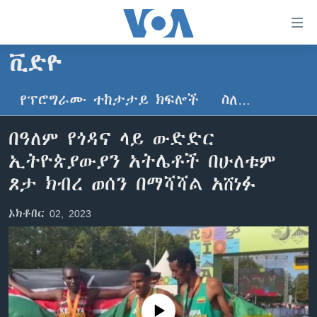
በቀላሉ
የመሥሪያ
ማገናኛዎች
ቪድዮ
ዜና
ወደ
ዋናው
የፕሮግራሙ ተከታታይ ክፍሎች
ስለ…
ኑሮ በጤንነት
ኢትዮጵያ
ይዘት
ጋቢና ቪኦኤ
እለፍ
አፍሪካ
በዓለም የጎዳና ላይ ውድድር
ወደ
ከምሽቱ ሦስት ሰዓት የአማርኛ ዜና
ዓለምአቀፍ
ኢትዮጵያውያን አትሌቶች በሁለቱም
ዋናው
ቪዲዮ
ይዘት
አሜሪካ
ጾታ ክብረ ወሰን በማሻሻል አሸነፉ
እለፍ
የፎቶ መድብሎች
መካከለኛው ምሥራቅ
ወደ
ኦክቶበር 02, 2023
ክምችት
ዋናው
ይዘት
እለፍ
Learning English
ይከተሉን
No media source currently available