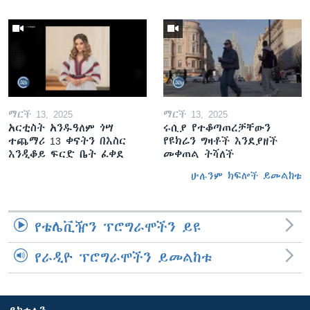
ማርች 13, 2025
ማርች 13, 2025
አርቲስት አንዱዓለም ጎሣ
ሩሲያ የተቆጣጠረቻቸውን
ተጨማሪ 13 ቀናትን በእስር
የዩክሬን ግዛቶች እንደያዘች
እንዲቆይ ፍርድ ቤት ፈቀደ
መቀጠል ትሻለች
ሁሉንም ክፍሎች ይመልከቱ
የቴሌቪዥን ፕሮግራሞችን ይዩ
የራዲዮ ፕሮግራሞችን ይመልከቱ