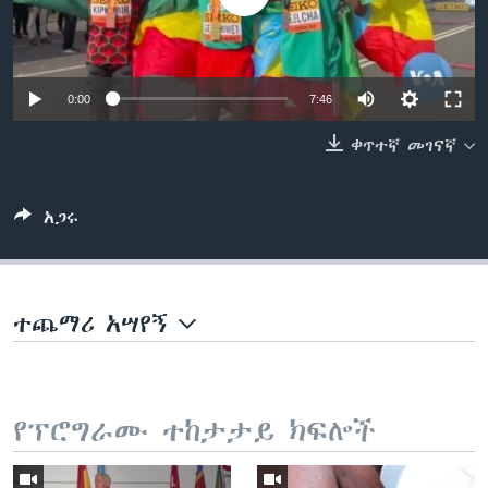
ቋንቋዎች
0:00
7:46
ቀጥተኛ መገናኛ
አጋሩ
ተጨማሪ አሣየኝ
የፕሮግራሙ ተከታታይ ክፍሎች