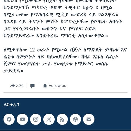
ከሴኔቱ የሚመጣው የበጀት ሃሳብም በም/ቤቱ ተቀባይነት
እንደማያገኝ፣ ማካርቲ ቀድሞ ትዊተር እሁን X በሚል
በሚታወቀው የማሕበራዊ ሚዲያ መድረክ ላይ ገልጸዋል።
በጉዳዩ ላይ ትናንት ምሽት ከፓርቲያቸው የም/ቤት አባላት
ጋር የተነጋገሩበት መሆኑን እና የማለፍ ዕድል
እንደማይኖረው እንደተረዱ ማካርቲ አስታውቀዋል።
ለሚቀጥለው 12 ወራት የሚውል በጀት ለማጽደቅ ም/ቤቱ እና
ሴኔቱ ስምምነት ላይ ባለመድረሳቸው፣ ከዛሬ እኩለ ሌሊት
ጀምሮ የመንግስት ሥራ የመዘጋቱ የማይቀር መስሉ
ታይቷል።
አጋሩ
Follow us
ይከተሉን