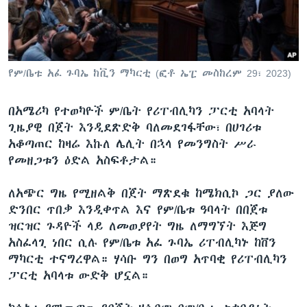
ቋንቋዎች
የም/ቤቱ አፈ ጉባኤ ከቪን ማካርቲ (ፎቶ ኤፒ መስከረም 29፣ 2023)
በአሜሪካ የተወካዮች ም/ቤት የሪፐብሊካን ፓርቲ አባላት
ጊዜያዊ በጀት እንዲደጽድቅ ባለመደገፋቸው፣ በሀገሪቱ
አቆጣጠር ከዛሬ እኩለ ሌሊት በኋላ የመንግስት ሥራ
የመዘጋቱን ዕድል አስፍቶታል።
ለአጭር ግዜ የሚዘልቅ በጀት ማጽደቁ ከሜክሲኮ ጋር ያለው
ድንበር ጥበቃ እንዲቀጥል እና የም/ቤቱ ዓባላት በበጀቱ
ዝርዝር ጉዳዮች ላይ ለመወያየት ግዜ ለማግኘት እጅግ
አስፈላጊ ነበር ሲሉ የም/ቤቱ አፈ ጉባኤ ሪፐብሊካኑ ከቨን
ማካርቲ ተናግረዋል። ሃሳቡ ግን በወግ አጥባቂ የሪፐብሊካን
ፓርቲ አባላቱ ውድቅ ሆኗል።