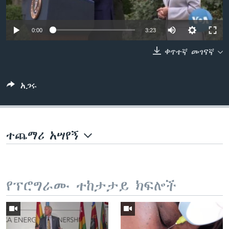
0:00
3:23
ቋንቋዎች
ቀጥተኛ መገናኛ
አጋሩ
ተጨማሪ አሣየኝ
የፕሮግራሙ ተከታታይ ክፍሎች