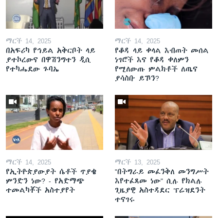
ማርች 14, 2025
ማርች 14, 2025
በአፍሪካ የኅይል አቅርቦት ላይ
የቆዳ ላይ ቀላል እብጠት መሰል
ያተኮረውና በዋሽንግተን ዲሲ
ነገሮች እና የቆዳ ቀለምን
የተካሔደው ጉባኤ
የሚለውጡ ምልክቶች ለጤና
ያሳስቡ ይኾን?
ማርች 14, 2025
ማርች 13, 2025
የኢትዮጵያውያት ሴቶች ጥያቄ
"በትግራይ መፈንቅለ መንግሥት
ምንድን ነው? - የአድማጭ
እየተፈጸመ ነው" ሲሉ የክልሉ
ተመልካቾች አስተያየት
ጊዜያዊ አስተዳደር ፕሬዝደንት
ተናገሩ