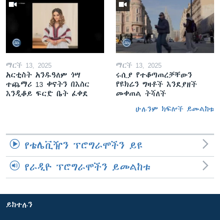
ማርች 13, 2025
ማርች 13, 2025
አርቲስት አንዱዓለም ጎሣ
ሩሲያ የተቆጣጠረቻቸውን
ተጨማሪ 13 ቀናትን በእስር
የዩክሬን ግዛቶች እንደያዘች
እንዲቆይ ፍርድ ቤት ፈቀደ
መቀጠል ትሻለች
ሁሉንም ክፍሎች ይመልከቱ
የቴሌቪዥን ፕሮግራሞችን ይዩ
የራዲዮ ፕሮግራሞችን ይመልከቱ
ይከተሉን