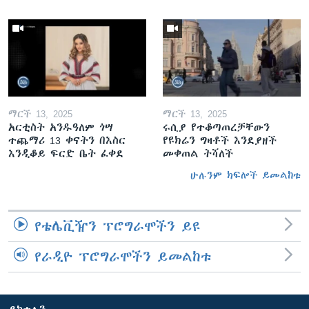
ማርች 13, 2025
ማርች 13, 2025
አርቲስት አንዱዓለም ጎሣ
ሩሲያ የተቆጣጠረቻቸውን
ተጨማሪ 13 ቀናትን በእስር
የዩክሬን ግዛቶች እንደያዘች
እንዲቆይ ፍርድ ቤት ፈቀደ
መቀጠል ትሻለች
ሁሉንም ክፍሎች ይመልከቱ
የቴሌቪዥን ፕሮግራሞችን ይዩ
የራዲዮ ፕሮግራሞችን ይመልከቱ