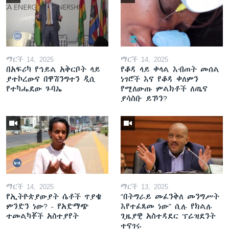
ማርች 14, 2025
ማርች 14, 2025
በአፍሪካ የኅይል አቅርቦት ላይ
የቆዳ ላይ ቀላል እብጠት መሰል
ያተኮረውና በዋሽንግተን ዲሲ
ነገሮች እና የቆዳ ቀለምን
የተካሔደው ጉባኤ
የሚለውጡ ምልክቶች ለጤና
ያሳስቡ ይኾን?
ማርች 14, 2025
ማርች 13, 2025
የኢትዮጵያውያት ሴቶች ጥያቄ
"በትግራይ መፈንቅለ መንግሥት
ምንድን ነው? - የአድማጭ
እየተፈጸመ ነው" ሲሉ የክልሉ
ተመልካቾች አስተያየት
ጊዜያዊ አስተዳደር ፕሬዝደንት
ተናገሩ