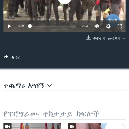
ቋንቋዎች
0:00
2:54
ቀጥተኛ መገናኛ
አጋሩ
ተጨማሪ አሣየኝ
የፕሮግራሙ ተከታታይ ክፍሎች