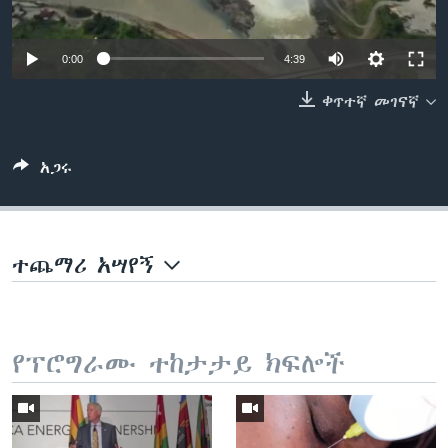
0:00
4:39
ቋንቋዎች
ቀጥተኛ መገናኛ
አጋሩ
ተጨማሪ አሣየኝ
የፕሮግራሙ ተከታታይ ክፍሎች