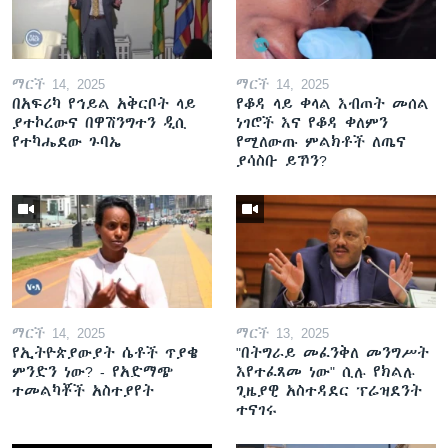
ማርች 14, 2025
ማርች 14, 2025
በአፍሪካ የኅይል አቅርቦት ላይ
የቆዳ ላይ ቀላል እብጠት መሰል
ያተኮረውና በዋሽንግተን ዲሲ
ነገሮች እና የቆዳ ቀለምን
የተካሔደው ጉባኤ
የሚለውጡ ምልክቶች ለጤና
ያሳስቡ ይኾን?
ማርች 14, 2025
ማርች 13, 2025
የኢትዮጵያውያት ሴቶች ጥያቄ
"በትግራይ መፈንቅለ መንግሥት
ምንድን ነው? - የአድማጭ
እየተፈጸመ ነው" ሲሉ የክልሉ
ተመልካቾች አስተያየት
ጊዜያዊ አስተዳደር ፕሬዝደንት
ተናገሩ