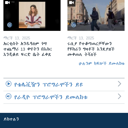
ማርች 13, 2025
ማርች 13, 2025
አርቲስት አንዱዓለም ጎሣ
ሩሲያ የተቆጣጠረቻቸውን
ተጨማሪ 13 ቀናትን በእስር
የዩክሬን ግዛቶች እንደያዘች
እንዲቆይ ፍርድ ቤት ፈቀደ
መቀጠል ትሻለች
ሁሉንም ክፍሎች ይመልከቱ
የቴሌቪዥን ፕሮግራሞችን ይዩ
የራዲዮ ፕሮግራሞችን ይመልከቱ
ይከተሉን