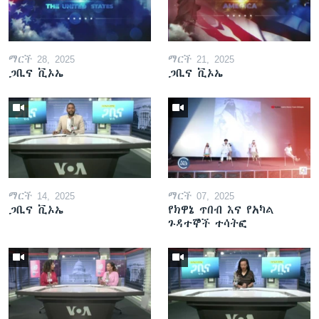
ማርች 28, 2025
ማርች 21, 2025
ጋቢና ቪኦኤ
ጋቢና ቪኦኤ
ማርች 14, 2025
ማርች 07, 2025
ጋቢና ቪኦኤ
የክዋኔ ጥበብ እና የአካል
ጉዳተኞች ተሳትፎ