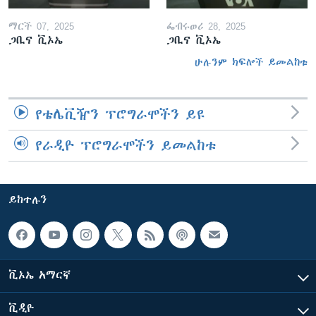
ማርች 07, 2025
ፌብሩወሪ 28, 2025
ጋቢና ቪኦኤ
ጋቢና ቪኦኤ
ሁሉንም ክፍሎች ይመልከቱ
የቴሌቪዥን ፕሮግራሞችን ይዩ
የራዲዮ ፕሮግራሞችን ይመልከቱ
ይከተሉን
ቪኦኤ አማርኛ
ቪዲዮ