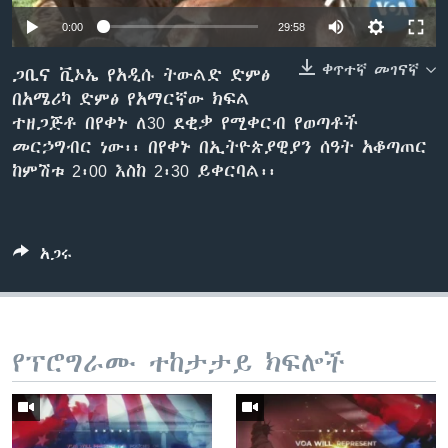
0:00
29:58
ቀጥተኛ መገናኛ
ቋንቋዎች
ጋቢና ቪኦኤ የአዲሱ ትውልድ ድምፅ
በአሜሪካ ድምፅ የአማርኛው ክፍል
ተዘጋጅቶ በየቀኑ ለ30 ደቂቃ የሚቀርብ የወጣቶች
መርኃግብር ነው፡፡ በየቀኑ በኢትዮጵያዊያን ሰዓት አቆጣጠር
ከምሽቱ 2፡00 እስከ 2፡30 ይቀርባል፡፡
አጋሩ
የፕሮግራሙ ተከታታይ ክፍሎች