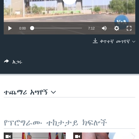
ቋንቋዎች
0:00
7:12
ቀጥተኛ መገናኛ
አጋሩ
ተጨማሪ አሣየኝ
የፕሮግራሙ ተከታታይ ክፍሎች