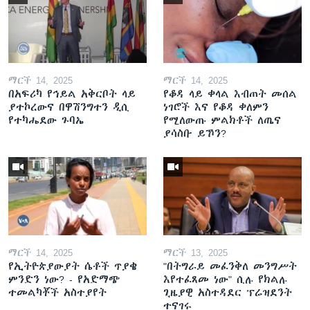
ማርች 14, 2025
ማርች 14, 2025
በአፍሪካ የኅይል አቅርቦት ላይ
የቆዳ ላይ ቀላል እብጠት መሰል
ያተኮረውና በዋሽንግተን ዲሲ
ነገሮች እና የቆዳ ቀለምን
የተካሔደው ጉባኤ
የሚለውጡ ምልክቶች ለጤና
ያሳስቡ ይኾን?
ማርች 14, 2025
ማርች 13, 2025
የኢትዮጵያውያት ሴቶች ጥያቄ
"በትግራይ መፈንቅለ መንግሥት
ምንድን ነው? - የአድማጭ
እየተፈጸመ ነው" ሲሉ የክልሉ
ተመልካቾች አስተያየት
ጊዜያዊ አስተዳደር ፕሬዝደንት
ተናገሩ