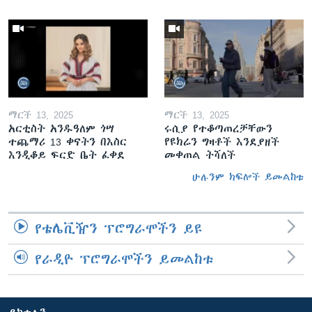
ማርች 13, 2025
ማርች 13, 2025
አርቲስት አንዱዓለም ጎሣ
ሩሲያ የተቆጣጠረቻቸውን
ተጨማሪ 13 ቀናትን በእስር
የዩክሬን ግዛቶች እንደያዘች
እንዲቆይ ፍርድ ቤት ፈቀደ
መቀጠል ትሻለች
ሁሉንም ክፍሎች ይመልከቱ
የቴሌቪዥን ፕሮግራሞችን ይዩ
የራዲዮ ፕሮግራሞችን ይመልከቱ