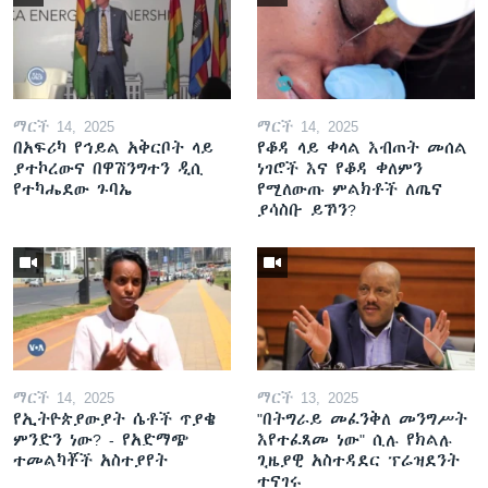
ማርች 14, 2025
ማርች 14, 2025
በአፍሪካ የኅይል አቅርቦት ላይ
የቆዳ ላይ ቀላል እብጠት መሰል
ያተኮረውና በዋሽንግተን ዲሲ
ነገሮች እና የቆዳ ቀለምን
የተካሔደው ጉባኤ
የሚለውጡ ምልክቶች ለጤና
ያሳስቡ ይኾን?
ማርች 14, 2025
ማርች 13, 2025
የኢትዮጵያውያት ሴቶች ጥያቄ
"በትግራይ መፈንቅለ መንግሥት
ምንድን ነው? - የአድማጭ
እየተፈጸመ ነው" ሲሉ የክልሉ
ተመልካቾች አስተያየት
ጊዜያዊ አስተዳደር ፕሬዝደንት
ተናገሩ