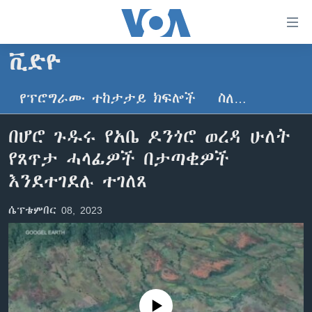
በቀላሉ
የመሥሪያ
ማገናኛዎች
ቪድዮ
ዜና
ወደ
ዋናው
የፕሮግራሙ ተከታታይ ክፍሎች
ስለ…
ኑሮ በጤንነት
ኢትዮጵያ
ይዘት
ጋቢና ቪኦኤ
እለፍ
አፍሪካ
በሆሮ ጉዱሩ የአቤ ዶንጎሮ ወረዳ ሁለት
ወደ
ከምሽቱ ሦስት ሰዓት የአማርኛ ዜና
ዓለምአቀፍ
የጸጥታ ሓላፊዎች በታጣቂዎች
ዋናው
ቪዲዮ
ይዘት
አሜሪካ
እንደተገደሉ ተገለጸ
እለፍ
የፎቶ መድብሎች
መካከለኛው ምሥራቅ
ወደ
ሴፕቴምበር 08, 2023
ክምችት
ዋናው
ይዘት
እለፍ
Learning English
ይከተሉን
No media source currently available