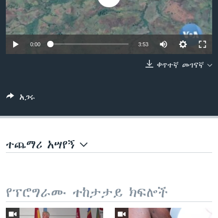
ቋንቋዎች
0:00
3:53
ቀጥተኛ መገናኛ
አጋሩ
ተጨማሪ አሣየኝ
የፕሮግራሙ ተከታታይ ክፍሎች