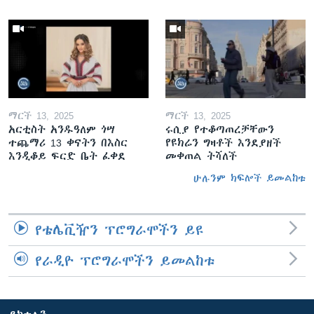
ማርች 13, 2025
ማርች 13, 2025
አርቲስት አንዱዓለም ጎሣ
ሩሲያ የተቆጣጠረቻቸውን
ተጨማሪ 13 ቀናትን በእስር
የዩክሬን ግዛቶች እንደያዘች
እንዲቆይ ፍርድ ቤት ፈቀደ
መቀጠል ትሻለች
ሁሉንም ክፍሎች ይመልከቱ
የቴሌቪዥን ፕሮግራሞችን ይዩ
የራዲዮ ፕሮግራሞችን ይመልከቱ