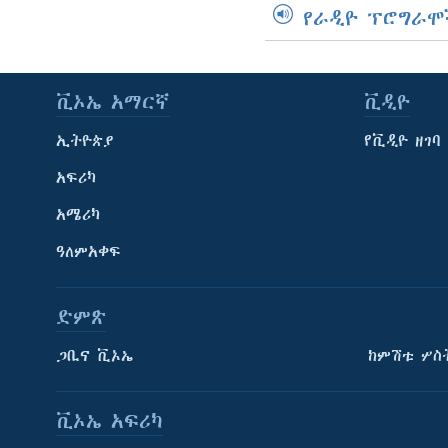
የራዲዮ ፕሮግራሞ
ቪኦኤ አማርኛ
ቪዲዮ
ኢትዮጵያ
የቪዲዮ ዘገባ
አፍሪካ
አሜሪካ
ዓለምአቀፍ
ድምጽ
ጋቢና ቪኦኤ
ከምሽቱ ሦስ
ቪኦኤ አፍሪካ