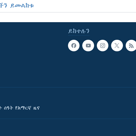
ችን ይመልከቱ
ይከተሉን
ት ሰዓት የአማርኛ ዜና