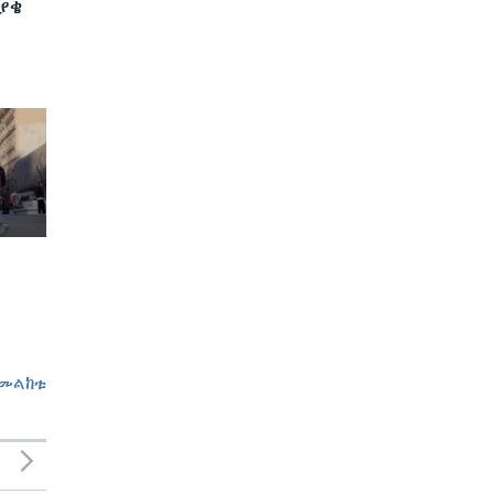
ያቄ
መልከቱ