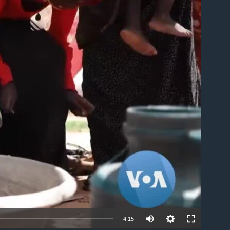
able
4:15