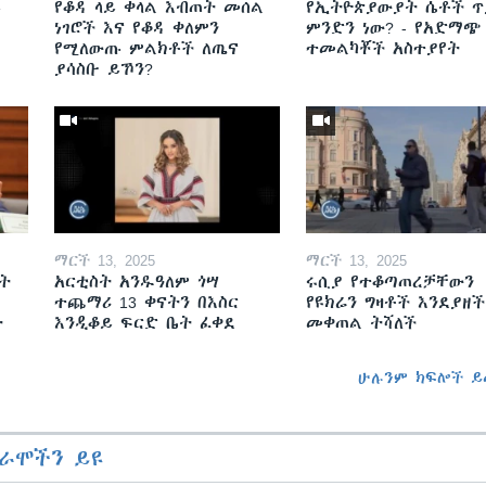
ይ
የቆዳ ላይ ቀላል እብጠት መሰል
የኢትዮጵያውያት ሴቶች ጥ
ነገሮች እና የቆዳ ቀለምን
ምንድን ነው? - የአድማጭ
የሚለውጡ ምልክቶች ለጤና
ተመልካቾች አስተያየት
ያሳስቡ ይኾን?
ማርች 13, 2025
ማርች 13, 2025
ት
አርቲስት አንዱዓለም ጎሣ
ሩሲያ የተቆጣጠረቻቸውን
ተጨማሪ 13 ቀናትን በእስር
የዩክሬን ግዛቶች እንደያዘች
ት
እንዲቆይ ፍርድ ቤት ፈቀደ
መቀጠል ትሻለች
ሁሉንም ክፍሎች ይ
ራሞችን ይዩ