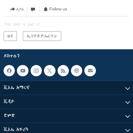
አጋሩ
Follow us
This item is part of
ዜና
ኢትዮጵያ/ኤርትራ
ይከተሉን
ቪኦኤ አማርኛ
ቪዲዮ
ድምጽ
ቪኦኤ አፍሪካ