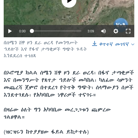
No media source currently available
ቋንቋዎች
0:00
3:09
በሰሜን ሸዋ ዞን ደራ ወረዳ የመንግሥት
ቀጥተኛ መገናኛ
ኀይሎች እና የፋኖ ታጣቂዎች ግጭት ጉዳት
እንደደረሰ ተገለጸ
በኦሮሚያ ክልል ሰሜን ሸዋ ዞን ደራ ወረዳ፣ በፋኖ ታጣቂዎች
እና በመንግሥት የጸጥታ ኀይሎች መካከል፣ ካለፈው ሳምንት
መጨረሻ ጀምሮ በተደረገ የትጥቅ ግጭት፣ ሰላማውያን ሰዎች
እንደተገደሉ፣ የአካባቢው ነዋሪዎች ተናገሩ።
በዛሬው ዕለት ግን አካባቢው መረጋጋቱን ጨምረው
ገልፀዋል።
(ዝርዝሩን ከተያያዘው ፋይል ይከታተሉ)