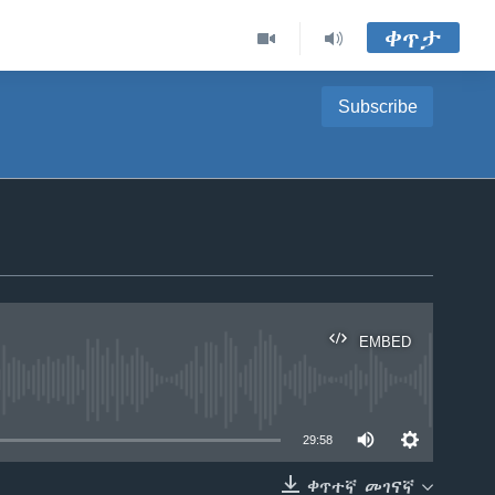
ቀጥታ
Subscribe
EMBED
able
29:58
ቀጥተኛ መገናኛ