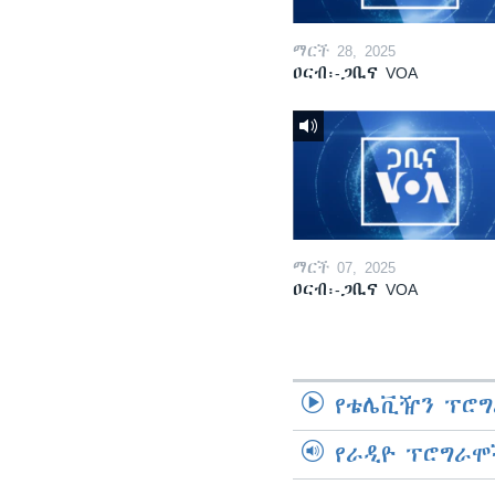
ማርች 28, 2025
ዐርብ፡-ጋቢና VOA
ማርች 07, 2025
ዐርብ፡-ጋቢና VOA
የቴሌቪዥን ፕሮግ
የራዲዮ ፕሮግራሞ