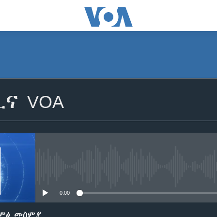
SUBSCRIBE
ቢና VOA
ይድረሰኝ / ይላክልኝ
No media source currently avail
0:00
ድምፅ መስምያ