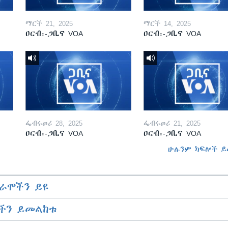
ማርች 21, 2025
ማርች 14, 2025
ዐርብ፡-ጋቢና VOA
ዐርብ፡-ጋቢና VOA
ፌብሩወሪ 28, 2025
ፌብሩወሪ 21, 2025
ዐርብ፡-ጋቢና VOA
ዐርብ፡-ጋቢና VOA
ሁሉንም ክፍሎች ይ
ራሞችን ይዩ
ችን ይመልከቱ