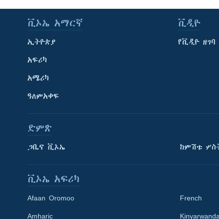
ቪኦኤ አማርኛ
ቪዲዮ
ኢትዮጵያ
የቪዲዮ ዘገባ
አፍሪካ
አሜሪካ
ዓለምአቀፍ
ድምጽ
ጋቢና ቪኦኤ
ከምሽቱ ሦስ
ቪኦኤ አፍሪካ
Afaan Oromoo
French
Amharic
Kinyarwand