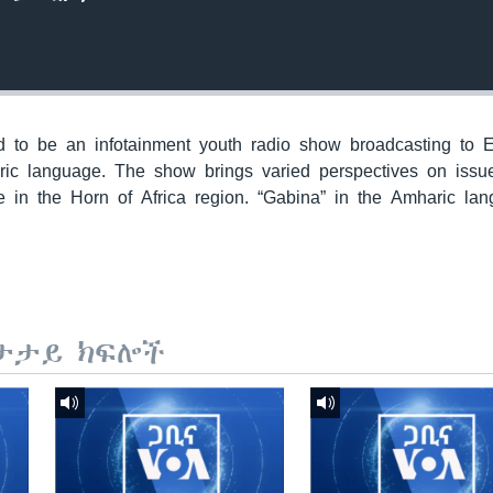
to be an infotainment youth radio show broadcasting to E
ric language. The show brings varied perspectives on issu
 in the Horn of Africa region. “Gabina” in the Amharic la
ታታይ ክፍሎች