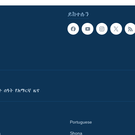
ይከተሉን
ት ሰዓት የአማርኛ ዜና
Portuguese
a
Shona