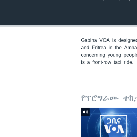
Gabina VOA is designed 
and Eritrea in the Amha
concerning young people
is a front-row taxi ride.
የፕሮግራሙ ተከ