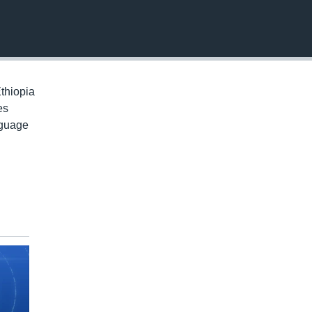
EMBED
thiopia
es
nguage