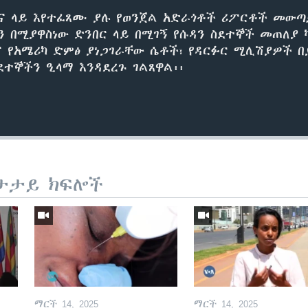
እና ላይ እየተፈጸሙ ያሉ የወንጀል አድራጎቶች ሪፖርቶች መው
ን በሚያዋስነው ድንበር ላይ በሚገኝ የሱዳን ስደተኞች መጠለያ 
 የአሜሪካ ድምፅ ያነጋገራቸው ሴቶች፣ የዳርፉር ሚሊሽያዎች በ
ደተኞችን ዒላማ እንዳደረጉ ገልጸዋል፡፡
ታታይ ክፍሎች
ማርች 14, 2025
ማርች 14, 2025