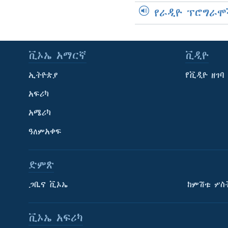
የራዲዮ ፕሮግራሞ
ቪኦኤ አማርኛ
ቪዲዮ
ኢትዮጵያ
የቪዲዮ ዘገባ
አፍሪካ
አሜሪካ
ዓለምአቀፍ
ድምጽ
ጋቢና ቪኦኤ
ከምሽቱ ሦስ
ቪኦኤ አፍሪካ