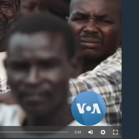
able
3:34