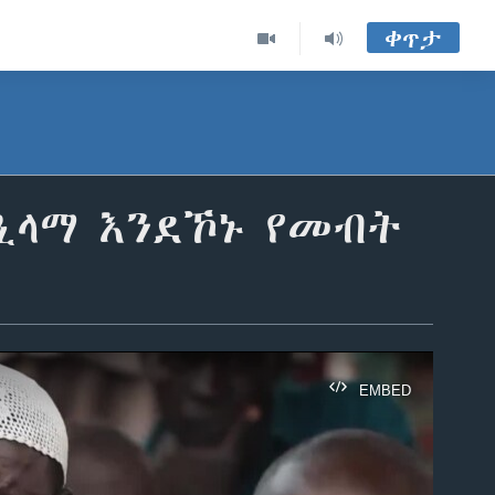
ቀጥታ
ዒላማ እንደኾኑ የመብት
EMBED