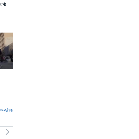
ያቄ
መልከቱ