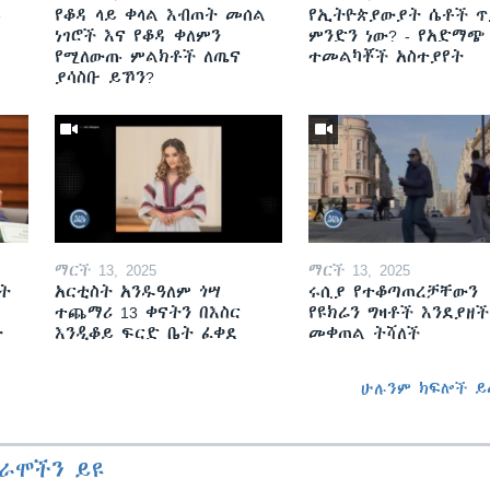
ይ
የቆዳ ላይ ቀላል እብጠት መሰል
የኢትዮጵያውያት ሴቶች ጥ
ነገሮች እና የቆዳ ቀለምን
ምንድን ነው? - የአድማጭ
የሚለውጡ ምልክቶች ለጤና
ተመልካቾች አስተያየት
ያሳስቡ ይኾን?
ማርች 13, 2025
ማርች 13, 2025
ት
አርቲስት አንዱዓለም ጎሣ
ሩሲያ የተቆጣጠረቻቸውን
ተጨማሪ 13 ቀናትን በእስር
የዩክሬን ግዛቶች እንደያዘች
ት
እንዲቆይ ፍርድ ቤት ፈቀደ
መቀጠል ትሻለች
ሁሉንም ክፍሎች ይ
ራሞችን ይዩ