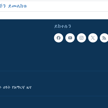
ችን ይመልከቱ
ይከተሉን
ት ሰዓት የአማርኛ ዜና