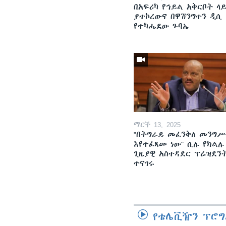
በአፍሪካ የኅይል አቅርቦት ላ
ያተኮረውና በዋሽንግተን ዲሲ
የተካሔደው ጉባኤ
ማርች 13, 2025
"በትግራይ መፈንቅለ መንግሥ
እየተፈጸመ ነው" ሲሉ የክልሉ
ጊዜያዊ አስተዳደር ፕሬዝደን
ተናገሩ
የቴሌቪዥን ፕሮግ