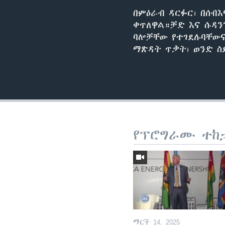
በምዕራብ ዳርፉር፣ በሰብ
ቀጥለዋል።ቻድ እና ሱዳን
ባሎቻቸው የተገደሉባቸውና
ማጽዳት ጥቃት፣ ወንድ ስ
የፕሮግራሙ ተከ
ማርች 14, 2025