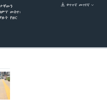
ቀጥተኛ መገናኛ
ጣታቸውን
EMBED
ካምፕ ውስጥ፣
ያዙት የዘር