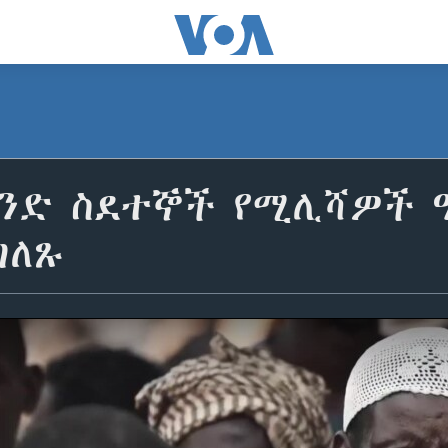
ወንድ ስደተኞች የሚሊሻዎች 
ገለጹ