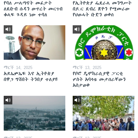
የባለ ሥልጣናት መፈታት
የኢትዮጵያ ፌደራል መንግሥት
ለደቡብ ሱዳን ውጥረት መርገብ
በዶ.ር ደብረ ጽዮን የሚመራው
ቁልፍ ጉዳይ ነው ተባለ
የህወሓት ቡድን ወቀሰ
ማርች 14, 2025
ማርች 13, 2025
አይኤምኤፍ እና ኢትዮጵያ
የቦሮ ዴሞክራሲያዊ ፓርቲ
በዋጋ ግሽበት ትንበያ ተለያዩ
ሦስት አባላቱ መታሰራቸውን
አስታወቀ