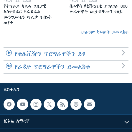
ማርች 12, 2025
ማርች 12, 2025
የትግራይ ክልል ጊዜያዊ
በሐዋሳ ዩኒቨርሲቲ ያገለገሉ 800
አስተዳደር የፌደራል
ሠራተኞች መታዳቸውን ገለጹ
መንግሥቱን ጣልቃ ገብነት
ጠየቀ
ሁሉንም ክፍሎች ይመልከቱ
የቴሌቪዥን ፕሮግራሞችን ይዩ
የራዲዮ ፕሮግራሞችን ይመልከቱ
ይከተሉን
ቪኦኤ አማርኛ