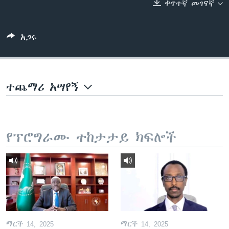
ቀጥተኛ መገናኛ
ቋንቋዎች
አጋሩ
ተጨማሪ አሣየኝ
የፕሮግራሙ ተከታታይ ክፍሎች
ማርች 14, 2025
ማርች 14, 2025