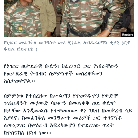
ቋንቋዎች
የኒዤር መፈንቅለ መንግስት መሪ ጄነራል አብዱራህማኔ ቲያኒ (ፎቶ
ፋይል ሮይተርስ )
የኒዤር ወታደራዊ ቡድን፣ ከፈረሣይ ጋር የነበራቸውን
የወታደራዊ ትብብር ስምምነቶች መሰረዛቸውን
አስታወቀዋል፡፡
ስምምነቱ የተሰረዘው ከሥልጣን የተወገዱትን የቀድሞ
ፕሬዚዳንት መሃመድ ባዙምን በመልቀቅ ወደ ቀድሞ
ቦታቸው እንዲመልሱ የተቀመጠው ቀነ ገደብ በመቃረብ ላይ
እያላና፣ ከመፈንቅለ መንግሥት መሪዎች ጋር ተገናኝቶ
ለመነጋገር በምዕራብ አፍሪካውያን የተደረገው ጥረት
ከተሰናከለ በኋላ ነው፡፡