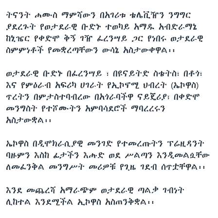
ትናንት ሐሙስ ማምሻውን በአገሪቱ ቴሌቪዥን ንግግር
ያደረጉት የወታደራዊ ቡድኑ ተወካይ አማዱ አብድራማኔ
ከኒዤር የቀድሞ ቅኝ ገዥ ፈረንሣይ ጋር የነበሩ ወታደራዊ
ስምምነቶች የመቋረጣቸውን ውሳኔ አስታውቀዋል፡፡
ወታደራዊ ቡድኑ በፈረንሣይ ፣ በዩናይትድ ስቴትስ፣ በቶጎ፣
እና የምዕራብ አፍሪካ ሀገራት የኢኮኖሚ ህብረት (ኤኮዋስ)
ጥረትን በምታስተባብረው በአጎራባችዋ ናይጄሪያ፣ በቀድሞ
መንግስት የተሾሙትን አምባሳደሮች ማባረረሩን
አስታውቋል፡፡
ኤኮዋስ በዲሞክራሲያዊ መንገድ የተመረጡትን ፕሬዚዳንት
ባዙምን እስከ ፊታችን እሑድ ወደ ሥልጣን እንዲመልሷቸው
ለመፈንቅል መንግሥት መሪዎቹ የጊዜ ገደብ ሰጥቷቸዋል፡፡
እንደ መጨረሻ አማራጭም ወታደራዊ ጣልቃ ገብነት
ሊከተል እንደሚችል ኢኮዋስ አስጠንቅቋል፡፡