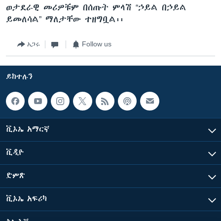
ወታደራዊ መሪዎቹም በሰጡት ምላሽ “ኃይል በኃይል
ይመለሳል” ማለታቸው ተዘግቧል፡፡
አጋሩ
Follow us
ይከተሉን
ቪኦኤ አማርኛ
ቪዲዮ
ድምጽ
ቪኦኤ አፍሪካ