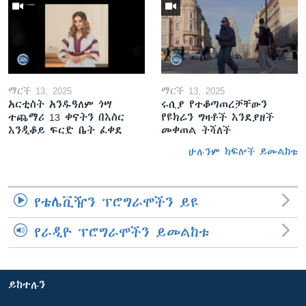
ማርች 13, 2025
ማርች 13, 2025
አርቲስት አንዱዓለም ጎሣ
ሩሲያ የተቆጣጠረቻቸውን
ተጨማሪ 13 ቀናትን በእስር
የዩክሬን ግዛቶች እንደያዘች
እንዲቆይ ፍርድ ቤት ፈቀደ
መቀጠል ትሻለች
ሁሉንም ክፍሎች ይመልከቱ
የቴሌቪዥን ፕሮግራሞችን ይዩ
የራዲዮ ፕሮግራሞችን ይመልከቱ
ይከተሉን