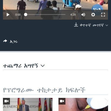
0:00
4:29
ቋንቋዎች
ቀጥተኛ መገናኛ
አጋሩ
ተጨማሪ አሣየኝ
የፕሮግራሙ ተከታታይ ክፍሎች