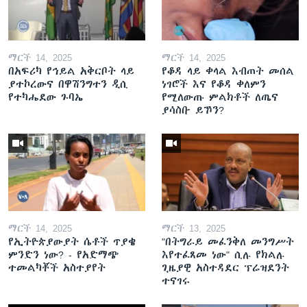
ማርች 14, 2025
ማርች 14, 2025
በአፍሪካ የኅይል አቅርቦት ላይ
የቆዳ ላይ ቀላል እብጠት መሰል
ያተኮረውና በዋሽንግተን ዲሲ
ነገሮች እና የቆዳ ቀለምን
የተካሔደው ጉባኤ
የሚለውጡ ምልክቶች ለጤና
ያሳስቡ ይኾን?
ማርች 14, 2025
ማርች 13, 2025
የኢትዮጵያውያት ሴቶች ጥያቄ
"በትግራይ መፈንቅለ መንግሥት
ምንድን ነው? - የአድማጭ
እየተፈጸመ ነው" ሲሉ የክልሉ
ተመልካቾች አስተያየት
ጊዜያዊ አስተዳደር ፕሬዝደንት
ተናገሩ