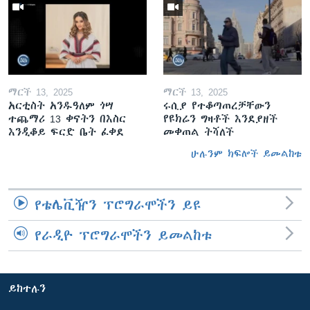
ማርች 13, 2025
ማርች 13, 2025
አርቲስት አንዱዓለም ጎሣ
ሩሲያ የተቆጣጠረቻቸውን
ተጨማሪ 13 ቀናትን በእስር
የዩክሬን ግዛቶች እንደያዘች
እንዲቆይ ፍርድ ቤት ፈቀደ
መቀጠል ትሻለች
ሁሉንም ክፍሎች ይመልከቱ
የቴሌቪዥን ፕሮግራሞችን ይዩ
የራዲዮ ፕሮግራሞችን ይመልከቱ
ይከተሉን