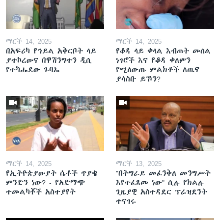
ማርች 14, 2025
ማርች 14, 2025
በአፍሪካ የኅይል አቅርቦት ላይ
የቆዳ ላይ ቀላል እብጠት መሰል
ያተኮረውና በዋሽንግተን ዲሲ
ነገሮች እና የቆዳ ቀለምን
የተካሔደው ጉባኤ
የሚለውጡ ምልክቶች ለጤና
ያሳስቡ ይኾን?
ማርች 14, 2025
ማርች 13, 2025
የኢትዮጵያውያት ሴቶች ጥያቄ
"በትግራይ መፈንቅለ መንግሥት
ምንድን ነው? - የአድማጭ
እየተፈጸመ ነው" ሲሉ የክልሉ
ተመልካቾች አስተያየት
ጊዜያዊ አስተዳደር ፕሬዝደንት
ተናገሩ