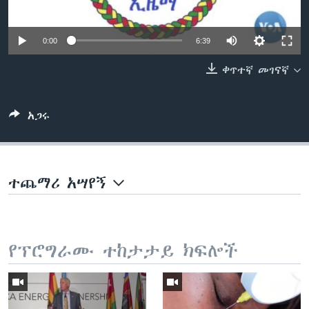
0:00
6:39
ቋንቋዎች
ቀጥተኛ መገናኛ
አጋሩ
ተጨማሪ አሣየኝ
የፕሮግራሙ ተከታታይ ክፍሎች