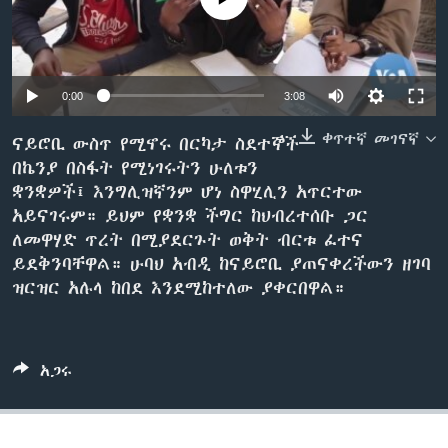
ቋንቋዎች
0:00
3:08
ቀጥተኛ መገናኛ
ናይሮቢ ውስጥ የሚኖሩ በርካታ ስደተኞች
በኬንያ በስፋት የሚነገሩትን ሁለቱን
ቋንቋዎች፤ እንግሊዝኛንም ሆነ ስዋሂሊን አጥርተው
አይናገሩም። ይህም የቋንቋ ችግር ከህብረተሰቡ ጋር
ለመዋሃድ ጥረት በሚያደርጉት ወቅት ብርቱ ፈተና
ይደቅንባቸዋል። ሁባህ አብዲ ከናይሮቢ ያጠናቀረችውን ዘገባ
ዝርዝር አሉላ ከበደ እንደሚከተለው ያቀርበዋል።
አጋሩ