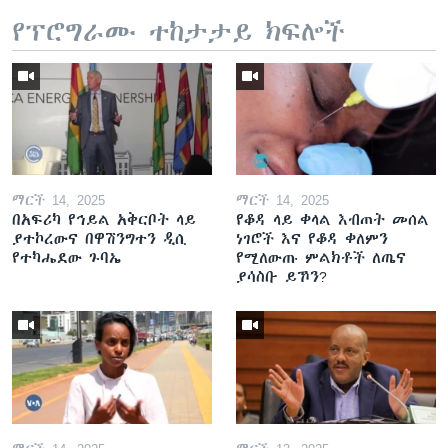
የፕሮግራሙ ተከታታይ ክፍሎች
ማርች 14, 2025
ማርች 14, 2025
በአፍሪካ የኅይል አቅርቦት ላይ
የቆዳ ላይ ቀላል እብጠት መሰል
ያተኮረውና በዋሽንግተን ዲሲ
ነገሮች እና የቆዳ ቀለምን
የተካሔደው ጉባኤ
የሚለውጡ ምልክቶች ለጤና
ያሳስቡ ይኾን?