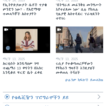
ማርች 14, 2025
ማርች 13, 2025
የኢትዮጵያውያት ሴቶች ጥያቄ
"በትግራይ መፈንቅለ መንግሥት
ምንድን ነው? - የአድማጭ
እየተፈጸመ ነው" ሲሉ የክልሉ
ተመልካቾች አስተያየት
ጊዜያዊ አስተዳደር ፕሬዝደንት
ተናገሩ
ማርች 13, 2025
ማርች 13, 2025
አርቲስት አንዱዓለም ጎሣ
ሩሲያ የተቆጣጠረቻቸውን
ተጨማሪ 13 ቀናትን በእስር
የዩክሬን ግዛቶች እንደያዘች
እንዲቆይ ፍርድ ቤት ፈቀደ
መቀጠል ትሻለች
ሁሉንም ክፍሎች ይመልከቱ
የቴሌቪዥን ፕሮግራሞችን ይዩ