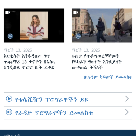
ማርች 13, 2025
ማርች 13, 2025
አርቲስት አንዱዓለም ጎሣ
ሩሲያ የተቆጣጠረቻቸውን
ተጨማሪ 13 ቀናትን በእስር
የዩክሬን ግዛቶች እንደያዘች
እንዲቆይ ፍርድ ቤት ፈቀደ
መቀጠል ትሻለች
ሁሉንም ክፍሎች ይመልከቱ
የቴሌቪዥን ፕሮግራሞችን ይዩ
የራዲዮ ፕሮግራሞችን ይመልከቱ