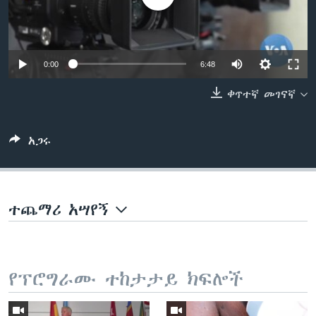
ቋንቋዎች
0:00
6:48
ቀጥተኛ መገናኛ
አጋሩ
ተጨማሪ አሣየኝ
የፕሮግራሙ ተከታታይ ክፍሎች