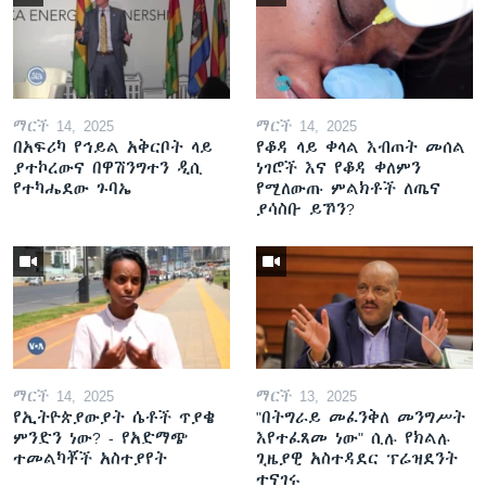
ማርች 14, 2025
ማርች 14, 2025
በአፍሪካ የኅይል አቅርቦት ላይ
የቆዳ ላይ ቀላል እብጠት መሰል
ያተኮረውና በዋሽንግተን ዲሲ
ነገሮች እና የቆዳ ቀለምን
የተካሔደው ጉባኤ
የሚለውጡ ምልክቶች ለጤና
ያሳስቡ ይኾን?
ማርች 14, 2025
ማርች 13, 2025
የኢትዮጵያውያት ሴቶች ጥያቄ
"በትግራይ መፈንቅለ መንግሥት
ምንድን ነው? - የአድማጭ
እየተፈጸመ ነው" ሲሉ የክልሉ
ተመልካቾች አስተያየት
ጊዜያዊ አስተዳደር ፕሬዝደንት
ተናገሩ