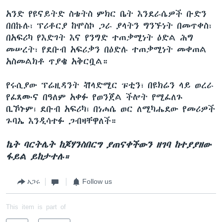
አንድ የዩናይትድ ስቴትስ ምክር ቤት እንደራሴዎች ቡድን
በበኩሉ፣ ፕሪቶርያ ከሞስኮ ጋራ ያላትን ግንኙነት በመጥቀስ፣
በአፍሪካ የእድገት እና የንግድ ተጠቃሚነት ዕድል ሕግ
መሠረት፣ የደቡብ አፍሪቃን በዕድሉ ተጠቃሚነት መቀጠል
አስመልክቶ ጥያቄ አቅርቧል።
የሩሲያው ፕሬዚዳንት ቭላድሚር ፑቲን፣ በዩክሬን ላይ ወረራ
የፈጸሙና በዓለም አቀፉ የወንጀል ችሎት የሚፈለጉ
ቢኾኑም፣ ደቡብ አፍሪካ፣ በነሐሴ ወር ለሚካሔደው የመሪዎች
ጉባኤ እንዲሳተፉ ጋብዛቸዋለች።
ኬት ባርትሌት ከጆሃንስበርግ ያጠናቀችውን ዘገባ ከተያያዘው
ፋይል ይከታተሉ።
አጋሩ
Follow us
This item is part of