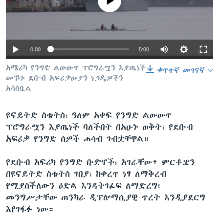
No media source currently available
ቋንቋዎች
0:00
5:00
አሜሪካ የንግድ ልውውጥ ፕሮግራሟን እያጤነች
ቀጥተኛ መገናኛ
መኾኑ ደቡብ አፍሪቃውያን ነጋዴዎችን
አሳስቧል
ዩናይትድ ስቴትስ፣ ዓለም አቀፍ የንግድ ልውውጥ
ፕሮግራሟን እያጤነች ባለችበት በአሁኑ ወቅት፣ የደቡብ
አፍሪቃ የንግድ ሰዎች ሐሳብ ገብቷቸዋል።
የደቡብ አፍሪካ የንግድ ቡድኖች፣ አገራቸው፥ ምርቶቿን
በዩናይትድ ስቴትስ ገበያ፣ ከቀረጥ ነፃ ለማቅረብ
የሚያስችለውን ዕድል እንዳትገፈፍ ለማድረግ፣
መንግሥታቸው ጠንካራ ዲፕሎማሲያዊ ጥረት እንዲያደርግ
እየገፋፉ ነው።